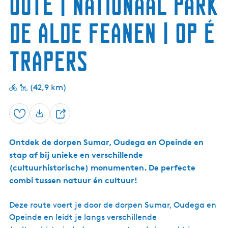
oute | Nationaal Park
m
E
n
k
n
n
k
O
e
o
s
a
e
a
e
i
u
A
u
i
r
w
m
-
De Alde Feanen | Op é
j
d
l
d
c
n
â
p
U
k
e
d
e
h
e
l
g
i
h
g
e
)
t
w
d
e
t
u
Trapers
a
F
-
â
m
k
t
e
U
l
a
i
a
i
d
a
j
n
t
l
k
(42,9 km)
e
k
p
n
i
u
j
n
Opslaan
D
k
t
t
e
o
Ontdek de dorpen Sumar, Oudega en Opeinde en
e
r
stap af bij unieke en verschillende
l
e
n
(cultuurhistorische) monumenten. De perfecte
combi tussen natuur én cultuur!
Deze route voert je door de dorpen Sumar, Oudega en
Opeinde en leidt je langs verschillende