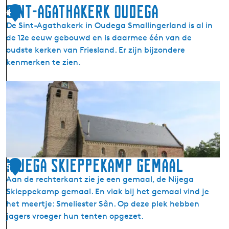
Sint-Agathakerk Oudega
i
4
j
De Sint-Agathakerk in Oudega Smallingerland is al in
k
de 12e eeuw gebouwd en is daarmee één van de
t
oudste kerken van Friesland. Er zijn bijzondere
o
kenmerken te zien.
r
e
S
n
i
n
t
-
A
g
Nijega Skieppekamp gemaal
5
a
Aan de rechterkant zie je een gemaal, de Nijega
t
Skieppekamp gemaal. En vlak bij het gemaal vind je
h
het meertje: Smeliester Sân. Op deze plek hebben
a
jagers vroeger hun tenten opgezet.
k