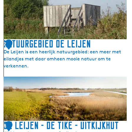
e
e
m
L
a
e
a
i
l
j
e
Natuurgebied De Leijen
7
n
De Leijen is een heerlijk natuurgebied: een meer met
-
eilandjes met daar omheen mooie natuur om te
L
verkennen.
e
y
N
e
a
n
t
s
u
l
u
o
r
a
g
De Leijen - De Tike - Uitkijkhut
n
8
e