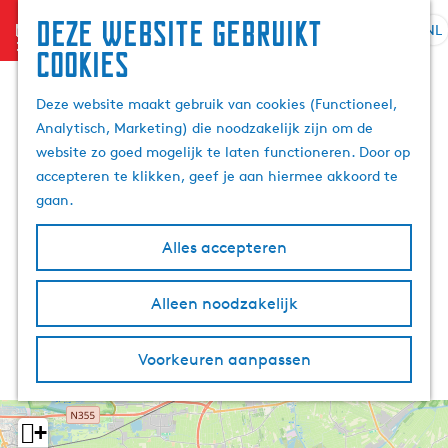
Deze website gebruikt
menu
NL
S
Z
cookies
G
e
o
a
l
e
Deze website maakt gebruik van cookies (Functioneel,
n
e
k
Analytisch, Marketing) die noodzakelijk zijn om de
a
c
e
website zo goed mogelijk te laten functioneren. Door op
a
t
n
accepteren te klikken, geef je aan hiermee akkoord te
r
e
gaan.
d
e
e
r
Alles accepteren
h
t
o
a
m
Alleen noodzakelijk
a
e
l
p
H
Voorkeuren aanpassen
a
u
g
i
e
d
+
i