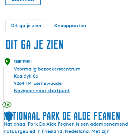
Dit ga je zien
Knooppunten
Dit ga je zien
Startpunt:
Voormalig bezoekerscentrum
Koaidyk 8a
9264 TP
Eernewoude
Navigeer naar startpunt
16
Nationaal Park De Alde Feanen
1
Nationaal Park De Alde Feanen is een adembenemend
natuurgebied in Friesland, Nederland. Met zijn