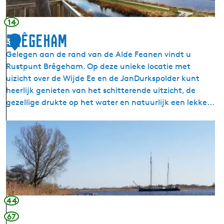
e
l
a
d
14
n
e
Brêgeham
3
e
F
Gelegen aan de rand van de Alde Feanen vindt u
n
e
Rustpunt Brêgeham. Op deze unieke locatie met
-
a
uizicht over de Wijde Ee en de JanDurkspolder kunt
R
n
heerlijk genieten van het schitterende uitzicht, de
o
e
gezellige drukte op het water en natuurlijk een lekke...
m
n
s
B
i
r
c
ê
h
g
t
e
-
h
U
a
i
44
m
t
67
k