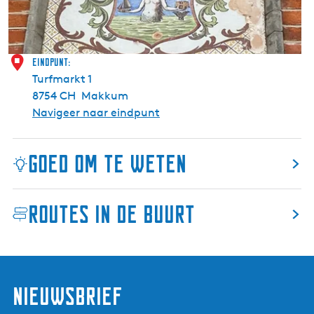
k
u
m
Eindpunt:
Turfmarkt 1
8754 CH
Makkum
Navigeer naar eindpunt
Goed om te weten
Routes in de buurt
nieuwsbrief