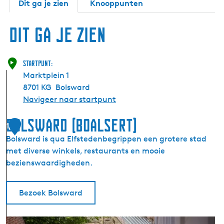
Dit ga je zien
Knooppunten
Dit ga je zien
Startpunt:
Marktplein 1
8701 KG
Bolsward
Navigeer naar startpunt
Bolsward (Boalsert)
1
Bolsward is qua Elfstedenbegrippen een grotere stad
met diverse winkels, restaurants en mooie
bezienswaardigheden.
Bezoek Bolsward
B