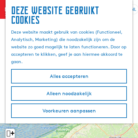
Deze website gebruikt
menu
NL
S
Z
cookies
G
e
o
a
l
e
Deze website maakt gebruik van cookies (Functioneel,
n
e
k
Analytisch, Marketing) die noodzakelijk zijn om de
a
c
e
website zo goed mogelijk te laten functioneren. Door op
a
t
n
accepteren te klikken, geef je aan hiermee akkoord te
r
e
gaan.
d
e
e
r
Alles accepteren
h
t
o
a
m
Alleen noodzakelijk
a
e
l
p
H
Voorkeuren aanpassen
a
u
g
i
e
d
+
i