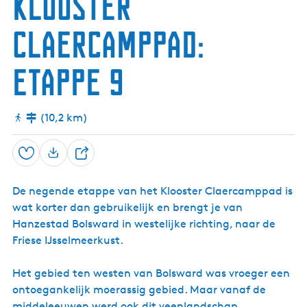
Klooster
l
l
l
D
(
k
k
k
r
B
Claercamppad:
a
o
m
a
a
l
etappe 9
b
s
i
e
j
r
M
t
(10,2 km)
a
)
r
n
e
Opslaan
D
z
e
i
De negende etappe van het Klooster Claercamppad is
e
j
l
wat korter dan gebruikelijk en brengt je van
l
Hanzestad Bolsward in westelijke richting, naar de
Friese IJsselmeerkust.
Het gebied ten westen van Bolsward was vroeger een
ontoegankelijk moerassig gebied. Maar vanaf de
middeleeuwen werd ook dit veenlandschap