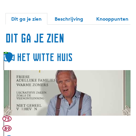
Dit ga je zien
Beschrijving
Knooppunten
Dit ga je zien
Het Witte Huis
1
H
e
t
W
i
t
t
75
e
89
H