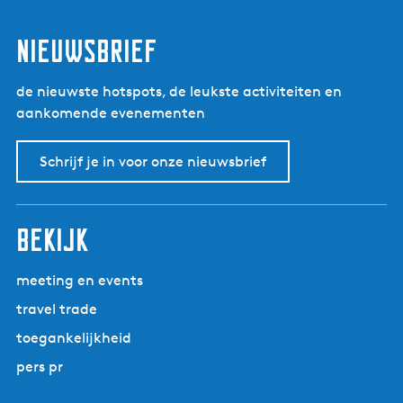
i
n
nieuwsbrief
d
p
u
de nieuwste hotspots, de leukste activiteiten en
n
aankomende evenementen
t
)
Schrijf je in voor onze nieuwsbrief
bekijk
meeting en events
travel trade
toegankelijkheid
pers pr