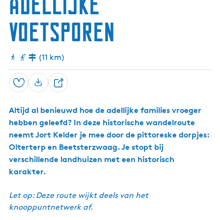
adellijke
s
e
j
)
r
v
voetsporen
t
e
e
r
r
p
(11 km)
Opslaan
D
e
Altijd al benieuwd hoe de adellijke families vroeger
e
hebben geleefd? In deze historische wandelroute
l
neemt Jort Kelder je mee door de pittoreske dorpjes:
Olterterp en Beetsterzwaag. Je stopt bij
verschillende landhuizen met een historisch
karakter.
Let op: Deze route wijkt deels van het
knooppuntnetwerk af.