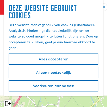
Deze website gebruikt
menu
NL
S
Z
cookies
G
e
o
a
l
e
Deze website maakt gebruik van cookies (Functioneel,
n
e
k
Analytisch, Marketing) die noodzakelijk zijn om de
a
c
e
website zo goed mogelijk te laten functioneren. Door op
a
t
n
accepteren te klikken, geef je aan hiermee akkoord te
r
e
gaan.
d
e
e
r
Alles accepteren
h
t
o
a
m
Alleen noodzakelijk
a
e
l
p
H
Voorkeuren aanpassen
a
u
g
i
e
d
+
i