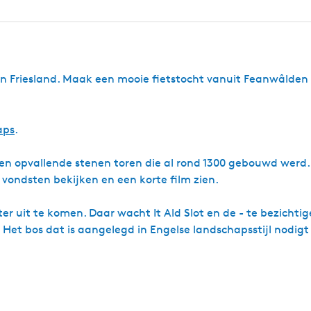
k
e
van Friesland. Maak een mooie fietstocht vanuit Feanwâlden
aps
.
 een opvallende stenen toren die al rond 1300 gebouwd werd.
 vondsten bekijken en een korte film zien.
er uit te komen. Daar wacht It Ald Slot en de - te bezichtig
Het bos dat is aangelegd in Engelse landschapsstijl nodigt 