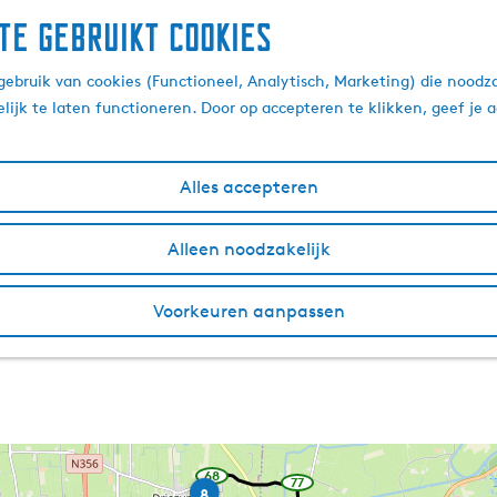
te gebruikt cookies
ebruik van cookies (Functioneel, Analytisch, Marketing) die noodza
lijk te laten functioneren. Door op accepteren te klikken, geef je
Alles accepteren
Alleen noodzakelijk
Voorkeuren aanpassen
68
w
77
R
w
8
a