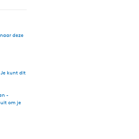
a
e
 naar deze
 Je kunt dit
en -
uit om je