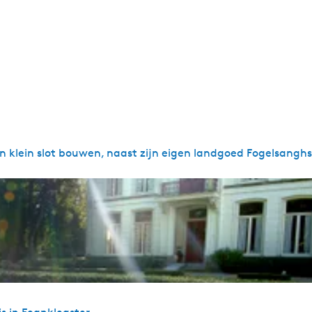
en klein slot bouwen, naast zijn eigen landgoed Fogelsanghs