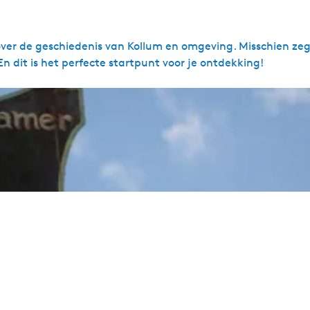
r de geschiedenis van Kollum en omgeving. Misschien zegt
n dit is het perfecte startpunt voor je ontdekking!