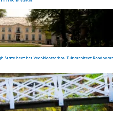
s in Feankleaster.
h State heet het Veenkloosterbos. Tuinarchitect Roodbaar