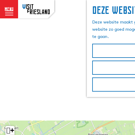
Deze websi
menu
G
Deze website maakt g
a
website zo goed moge
n
te gaan.
a
a
r
d
e
h
o
m
e
p
a
g
e
+