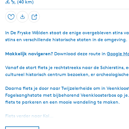
(40 km)
i
n
s
Opslaan
D
e
In De Fryske Wâlden staat de enige overgebleven stins 
e
stins en verschillende historische staten in de omgeving.
l
Makkelijk navigeren?
Download deze route in
Google M
Vanaf de start fiets je rechtstreeks naar de Schierstins,
cultureel historisch centrum bezoeken, er archeologische
Daarna fiets je door naar Twijzelerheide om in Veenkloost
Fogelsanghstate met bijbehorend Veenkloosterbos op je. 
fiets te parkeren en een mooie wandeling te maken.
Fiets verder naar Kol…