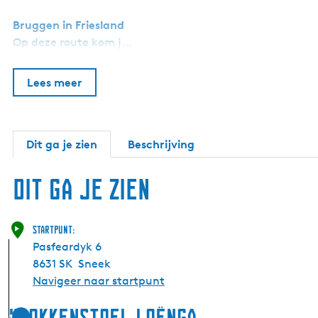
Bruggen in Friesland
Op deze route kom j…
Lees meer
Dit ga je zien
Beschrijving
Dit ga je zien
Startpunt:
Pasfeardyk 6
8631 SK
Sneek
Navigeer naar startpunt
Klokkenstoel Loënga