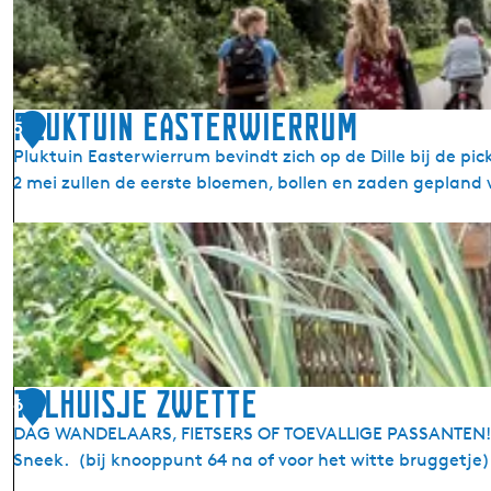
e
b
L
i
a
k
n
e
d
o
Pluktuin Easterwierrum
5
e
p
Pluktuin Easterwierrum bevindt zich op de Dille bij de p
n
l
2 mei zullen de eerste bloemen, bollen en zaden gepland
)
a
a
P
d
l
p
u
u
k
n
t
t
u
-
i
Tolhuisje Zwette
T
6
n
h
DAG WANDELAARS, FIETSERS OF TOEVALLIGE PASSANTEN! Ru
E
e
Sneek. (bij knooppunt 64 na of voor het witte bruggetj
a
e