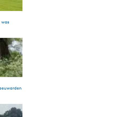
e was
 Leeuwarden