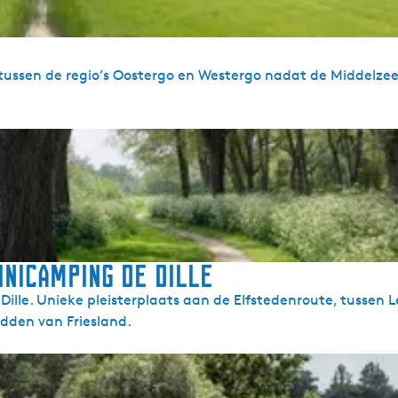
tussen de regio’s Oostergo en Westergo nadat de Middelze
inicamping De Dille
 Dille. Unieke pleisterplaats aan de Elfstedenroute, tussen
idden van Friesland.