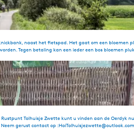
icknickbank, naast het fietspad. Het gaat om een bloemen p
 worden. Tegen betaling kan een ieder een bos bloemen plu
stpunt Tolhuisje Zwette kunt u vinden aan de Oerdyk n
e) Neem gerust contact op :HoiTolhuisjezwette@outlook.co