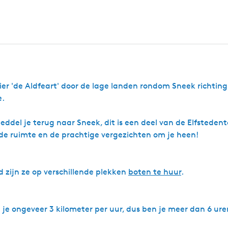
e
n
e
n
l
m
t
(
L
i
t
D
o
n
e
e
ë
i
L
n
c
a
g
a
g
a
m
e
p
L
vier 'de Aldfeart' door de lage landen rondom Sneek richting
i
a
e.
n
n
g
d
D
e
eddel je terug naar Sneek, dit is een deel van de Elfsteden
e
n
de ruimte en de prachtige vergezichten om je heen!
D
)
i
l
l
e
d zijn ze op verschillende plekken
boten te huur
.
p je ongeveer 3 kilometer per uur, dus ben je meer dan 6 ure