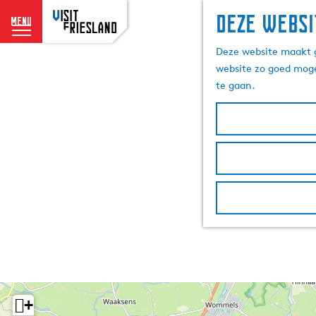
Deze websi
menu
G
Deze website maakt g
a
website zo goed moge
n
te gaan.
a
a
r
d
e
h
o
m
e
p
a
g
e
+