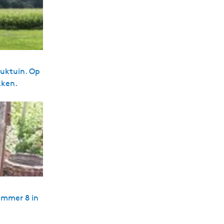
luktuin. Op
kken.
ummer 8 in
m