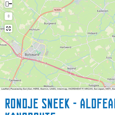
−
Leaflet
|
Powered by Esri | Esri, HERE, Garmin, USGS, Intermap, INCREMENT P, NRCAN, Esri Japan, METI, E
Rondje Sneek - Aldfear