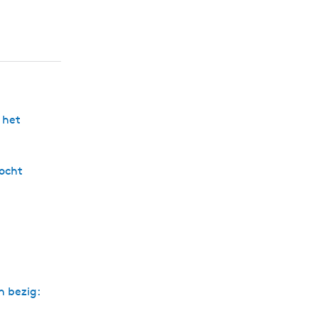
 het
tocht
n bezig: