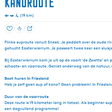
kanoroute
(19 km)
Opslaan
D
e
Flinke suproute vanuit Sneek. Je peddelt over de oude ri
e
gehucht Easterwierrum. Je passeert twee keer een sluisj
l
Bij Easterwierrum kom je uit op de vaart 'de Zwette' en p
schaats- en vaarroute. Geniet onderweg van de natuur, 
Boot huren in Friesland
Heb je zelf geen sup of kano? Geen probleem! In Frieslan
Duur van de vaarroute
Deze route is 19 kilometer lang in totaal. Als beginner su
een dagvullend programma!