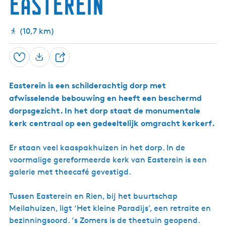
Easterein
h
L
e
w
u
y
i
i
t
e
s
(10,7 km)
s
r
)
e
u
w
m
Opslaan
i
)
D
e
e
r
Easterein is een schilderachtig dorp met
e
r
afwisselende bebouwing en heeft een beschermd
u
l
m
dorpsgezicht. In het dorp staat de monumentale
kerk centraal op een gedeeltelijk omgracht kerkerf.
Er staan veel kaaspakhuizen in het dorp. In de
voormalige gereformeerde kerk van Easterein is een
galerie met theecafé gevestigd.
Tussen Easterein en Rien, bij het buurtschap
Meilahuizen, ligt ‘Het kleine Paradijs’, een retraite en
bezinningsoord. ‘s Zomers is de theetuin geopend.