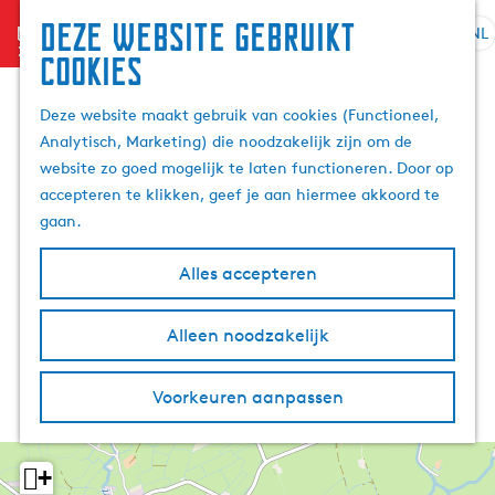
Deze website gebruikt
menu
NL
S
Z
cookies
G
e
o
a
l
e
Deze website maakt gebruik van cookies (Functioneel,
n
e
k
Analytisch, Marketing) die noodzakelijk zijn om de
a
c
e
website zo goed mogelijk te laten functioneren. Door op
a
t
n
accepteren te klikken, geef je aan hiermee akkoord te
r
e
gaan.
d
e
e
r
Alles accepteren
h
t
o
a
m
Alleen noodzakelijk
a
e
l
p
H
Voorkeuren aanpassen
a
u
g
i
e
d
+
i