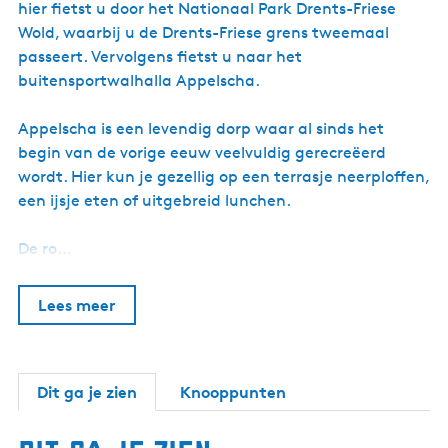
hier fietst u door het Nationaal Park Drents-Friese
t
Wold, waarbij u de Drents-Friese grens tweemaal
passeert. Vervolgens fietst u naar het
buitensportwalhalla Appelscha.
Appelscha is een levendig dorp waar al sinds het
begin van de vorige eeuw veelvuldig gerecreëerd
wordt. Hier kun je gezellig op een terrasje neerploffen,
een ijsje eten of uitgebreid lunchen.
De ro…
Lees meer
Dit ga je zien
Knooppunten