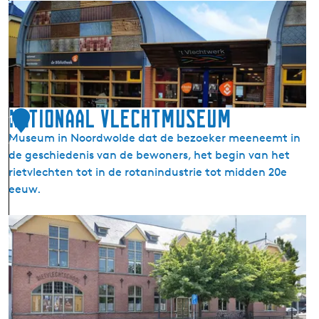
T
p
t
o
o
e
u
e
-
r
k
V
i
e
o
s
p
g
t
Nationaal Vlechtmuseum
l
e
1
I
a
l
Museum in Noordwolde dat de bezoeker meeneemt in
6
n
s
k
de geschiedenis van de bewoners, het begin van het
f
)
i
rietvlechten tot in de rotanindustrie tot midden 20e
o
j
eeuw.
N
k
o
h
N
o
u
a
r
t
t
d
i
w
o
o
n
l