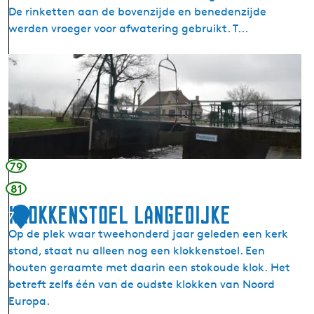
De rinketten aan de bovenzijde en benedenzijde
a
werden vroeger voor afwatering gebruikt. T...
t
r
S
i
l
x
u
o
i
o
s
r
F
d
o
79
c
81
h
Klokkenstoel Langedijke
t
7
e
Op de plek waar tweehonderd jaar geleden een kerk
l
stond, staat nu alleen nog een klokkenstoel. Een
e
houten geraamte met daarin een stokoude klok. Het
r
betreft zelfs één van de oudste klokken van Noord
v
Europa.
e