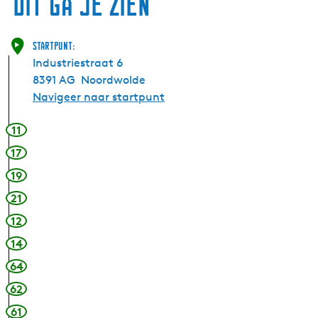
Dit ga je zien
Startpunt:
Industriestraat 6
8391 AG
Noordwolde
Navigeer naar startpunt
11
17
19
21
12
14
64
62
61