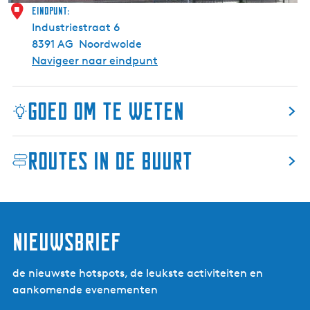
a
Eindpunt:
d
a
Industriestraat 6
e
l
8391 AG
Noordwolde
V
Navigeer naar eindpunt
l
e
Goed om te weten
c
h
t
Routes in de buurt
m
u
s
e
u
nieuwsbrief
m
de nieuwste hotspots, de leukste activiteiten en
aankomende evenementen