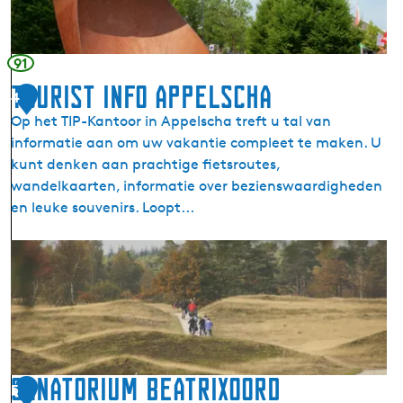
i
r
i
91
e
Tourist Info Appelscha
4
Op het TIP-Kantoor in Appelscha treft u tal van
informatie aan om uw vakantie compleet te maken. U
kunt denken aan prachtige fietsroutes,
wandelkaarten, informatie over bezienswaardigheden
en leuke souvenirs. Loopt...
T
o
u
r
i
s
t
Sanatorium Beatrixoord
5
I