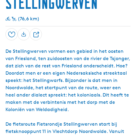
Stellingwerven
S
r
s
G
c
o
p
d
e
h
o
o
r
t
r
e
(76,6 km)
r
m
d
k
i
u
w
e
t
s
o
p
'
e
Opslaan
l
D
l
s
u
d
a
e
H
m
e
s
De Stellingwerven vormen een gebied in het oosten
u
e
)
t
van Friesland, ten zuidoosten van de rivier de Tsjonger,
l
t
dat zich van de rest van Friesland onderscheidt. Hoe?
e
Doordat men er een eigen Nedersaksische streektaal
-
V
speekt: het Stellingwarfs. Bijzonder is dat men in
o
Noordwolde, het startpunt van de route, weer een
g
heel ander dialect spreekt: het koloniaals. Dit heeft te
e
l
maken met de verbintenis met het dorp met de
k
Koloniën van Weldadigheid.
i
j
k
De fietsroute Fietsrondje Stellingwerven start bij
h
fietsknooppunt 11 in Vlechtdorp Noordwolde. Vanuit
u