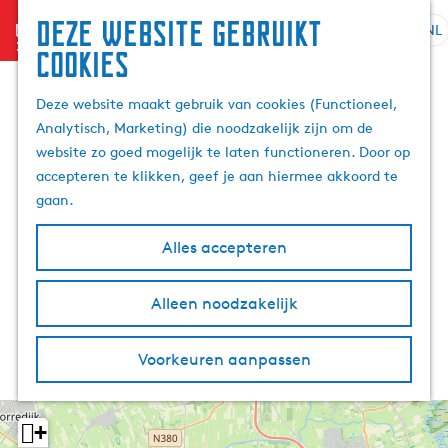
Deze website gebruikt
menu
NL
S
Z
cookies
G
e
o
a
l
e
Deze website maakt gebruik van cookies (Functioneel,
n
e
k
Analytisch, Marketing) die noodzakelijk zijn om de
a
c
e
website zo goed mogelijk te laten functioneren. Door op
a
t
n
accepteren te klikken, geef je aan hiermee akkoord te
r
e
gaan.
d
e
e
r
Alles accepteren
h
t
o
a
m
Alleen noodzakelijk
a
e
l
p
H
Voorkeuren aanpassen
a
u
g
i
e
d
+
i