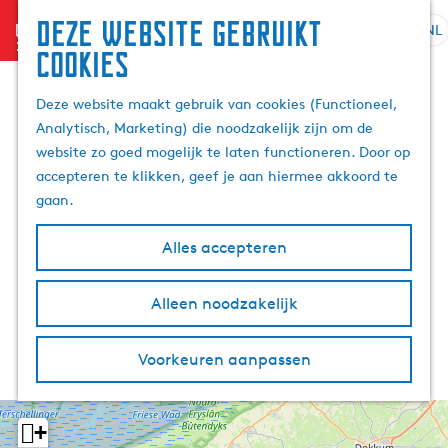
Deze website gebruikt
menu
NL
S
Z
cookies
G
e
o
a
l
e
Deze website maakt gebruik van cookies (Functioneel,
n
e
k
Analytisch, Marketing) die noodzakelijk zijn om de
a
c
e
website zo goed mogelijk te laten functioneren. Door op
a
t
n
accepteren te klikken, geef je aan hiermee akkoord te
r
e
gaan.
d
e
e
r
Alles accepteren
h
t
o
a
m
Alleen noodzakelijk
a
e
l
p
H
Voorkeuren aanpassen
a
u
g
i
e
d
+
i