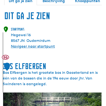
Dit ga je zien
Beschrijving
Knooppunten
Dit ga je zien
Startpunt:
Hegewei 16
8567 JN
Oudemirdum
Navigeer naar startpunt
96
Bos Elfbergen
1
Bos Elfbergen is het grootste bos in Gaasterland en is
één van de bossen die in de 19e eeuw door jhr. Van
Swinderen is aangelegd.
B
o