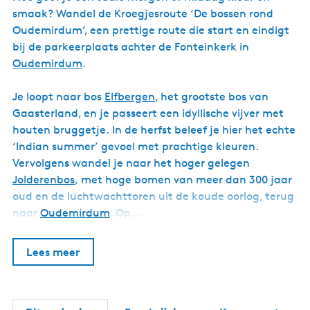
w
e
u
D
s
e
u
h
smaak? Wandel de Kroegjesroute ‘De bossen rond
i
m
m
e
t
n
m
l
j
i
Oudemirdum’, een prettige route die start en eindigt
B
a
K
)
u
n
r
bij de parkeerplaats achter de Fonteinkerk in
r
l
l
s
s
d
i
g
i
t
Oudemirdum
.
t
u
n
i
f
r
m
k
e
a
Je loopt naar bos
Elfbergen
, het grootste bos van
Gaasterland, en je passeert een idyllische vijver met
houten bruggetje. In de herfst beleef je hier het echte
‘Indian summer’ gevoel met prachtige kleuren.
Vervolgens wandel je naar het hoger gelegen
Jolderenbos
, met hoge bomen van meer dan 300 jaar
oud en de luchtwachttoren uit de koude oorlog, terug
naar
Oudemirdum
. Op…
Lees meer