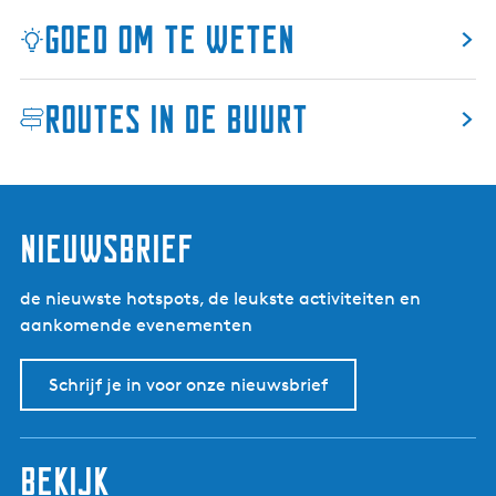
O
Goed om te weten
u
d
e
Routes in de buurt
m
i
r
d
u
nieuwsbrief
m
de nieuwste hotspots, de leukste activiteiten en
aankomende evenementen
Schrijf je in voor onze nieuwsbrief
bekijk