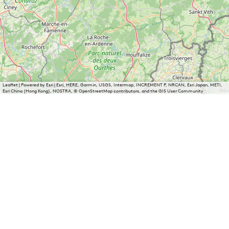
Leaflet
|
Powered by Esri | Esri, HERE, Garmin, USGS, Intermap, INCREMENT P, NRCAN, Esri Japan, METI,
Esri China (Hong Kong), NOSTRA, © OpenStreetMap contributors, and the GIS User Community