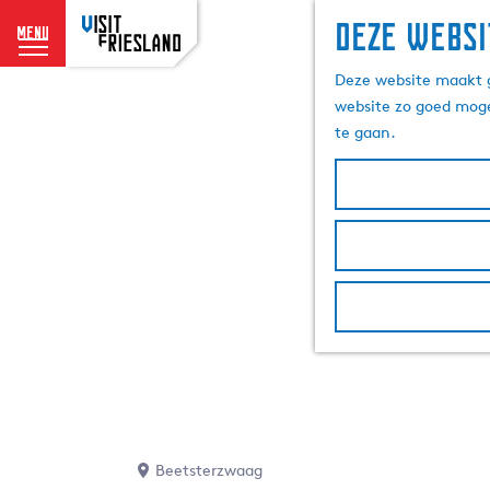
Deze websi
menu
G
Deze website maakt g
a
website zo goed moge
n
te gaan.
a
a
r
d
e
h
o
m
e
p
a
g
e
Beetsterzwaag