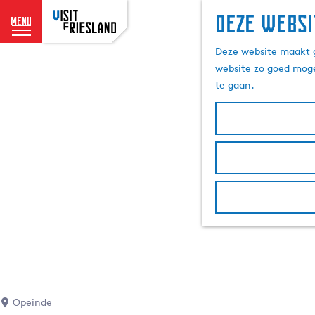
Deze websi
menu
G
Deze website maakt g
a
website zo goed moge
n
te gaan.
a
a
r
d
e
h
o
m
e
p
a
g
e
Opeinde