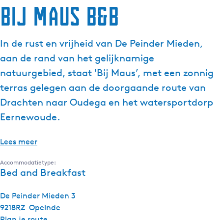
Bij Maus B&B
In de rust en vrijheid van De Peinder Mieden,
aan de rand van het gelijknamige
natuurgebied, staat 'Bij Maus’, met een zonnig
terras gelegen aan de doorgaande route van
Drachten naar Oudega en het watersportdorp
Eernewoude.
Lees meer
Accommodatietype:
Bed and Breakfast
De Peinder Mieden 3
9218RZ
Opeinde
n
Plan je route