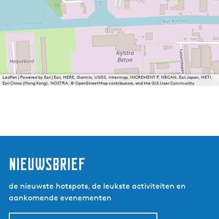
Leaflet
|
Powered by Esri | Esri, HERE, Garmin, USGS, Intermap, INCREMENT P, NRCAN, Esri Japan, METI,
Esri China (Hong Kong), NOSTRA, © OpenStreetMap contributors, and the GIS User Community
nieuwsbrief
de nieuwste hotspots, de leukste activiteiten en
aankomende evenementen