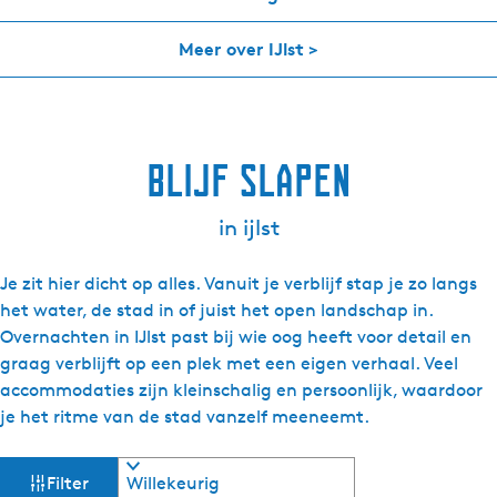
g
Meer over IJlst
>
e
t
a
a
l
blijf slapen
:
N
in ijlst
e
d
Je zit hier dicht op alles. Vanuit je verblijf stap je zo langs
e
het water, de stad in of juist het open landschap in.
r
Overnachten in IJlst past bij wie oog heeft voor detail en
l
graag verblijft op een plek met een eigen verhaal. Veel
a
accommodaties zijn kleinschalig en persoonlijk, waardoor
n
je het ritme van de stad vanzelf meeneemt.
d
s
W
S
Filter
o