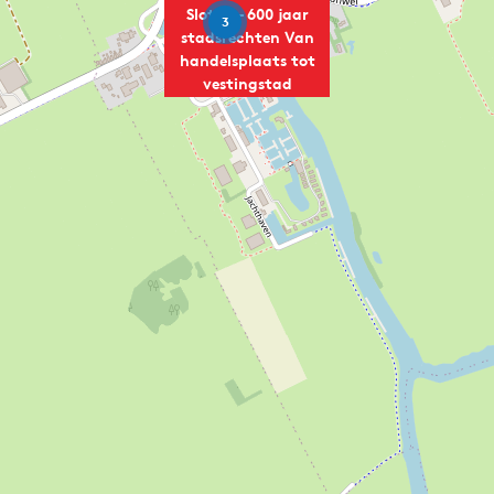
Sloten – 600 jaar
3
stadsrechten Van
handelsplaats tot
vestingstad