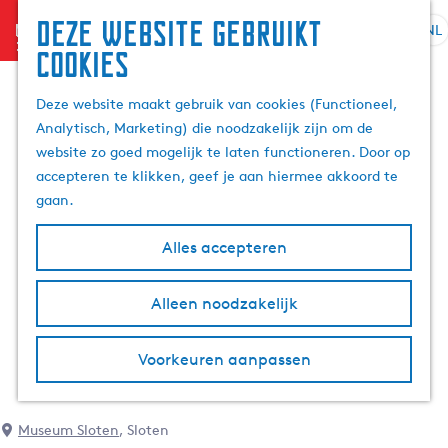
Deze website gebruikt
menu
NL
S
Z
cookies
G
e
o
a
l
e
Deze website maakt gebruik van cookies (Functioneel,
n
e
k
Analytisch, Marketing) die noodzakelijk zijn om de
a
c
e
website zo goed mogelijk te laten functioneren. Door op
a
t
n
accepteren te klikken, geef je aan hiermee akkoord te
r
e
gaan.
d
e
e
r
Alles accepteren
h
t
o
a
m
Alleen noodzakelijk
a
e
l
p
H
Voorkeuren aanpassen
a
u
g
i
e
d
Museum Sloten
, Sloten
i