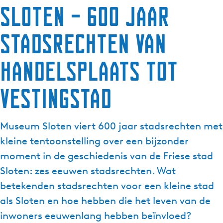
Sloten – 600 jaar
g
e
stadsrechten Van
t
a
a
handelsplaats tot
l
:
vestingstad
N
e
d
Museum Sloten viert 600 jaar stadsrechten met
e
kleine tentoonstelling over een bijzonder
r
moment in de geschiedenis van de Friese stad
l
a
Sloten: zes eeuwen stadsrechten. Wat
n
betekenden stadsrechten voor een kleine stad
d
als Sloten en hoe hebben die het leven van de
s
inwoners eeuwenlang hebben beïnvloed?