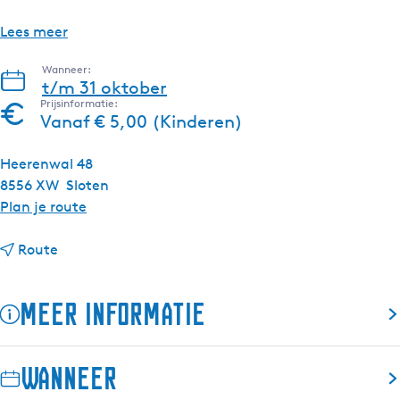
Lees meer
Wanneer:
t/m 31 oktober
Prijsinformatie:
Vanaf € 5,00 (Kinderen)
Heerenwal 48
8556 XW
Sloten
n
Plan je route
a
n
a
Route
a
r
a
S
Meer informatie
r
l
S
o
l
t
Wanneer
o
e
t
n