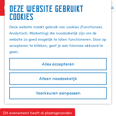
Deze website gebruikt
menu
NL
S
Z
cookies
G
e
o
a
l
e
Deze website maakt gebruik van cookies (Functioneel,
n
e
k
Analytisch, Marketing) die noodzakelijk zijn om de
a
c
e
website zo goed mogelijk te laten functioneren. Door op
a
t
n
accepteren te klikken, geef je aan hiermee akkoord te
r
e
gaan.
d
e
e
r
Alles accepteren
h
t
o
a
m
Alleen noodzakelijk
a
e
l
p
H
Voorkeuren aanpassen
a
u
g
i
e
d
Dit evenement heeft al plaatsgevonden
i