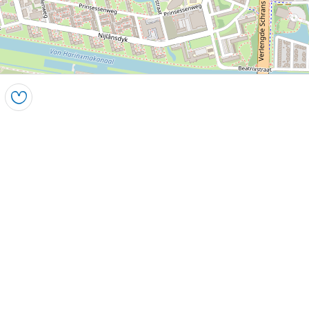
Opslaan
Leaflet
|
Powered by Esri | Esri, HERE, Garmin, USGS, Intermap, INCREMENT P, NRCAN, Esri Japan, METI,
Esri China (Hong Kong), NOSTRA, © OpenStreetMap contributors, and the GIS User Community