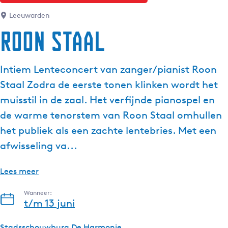
g
Leeuwarden
e
Roon Staal
t
a
a
Intiem Lenteconcert van zanger/pianist Roon
l
Staal Zodra de eerste tonen klinken wordt het
:
N
muisstil in de zaal. Het verfijnde pianospel en
e
de warme tenorstem van Roon Staal omhullen
d
het publiek als een zachte lentebries. Met een
e
afwisseling va...
r
l
a
Lees meer
n
Wanneer:
d
t/m 13 juni
s
Stadsschouwburg De Harmonie