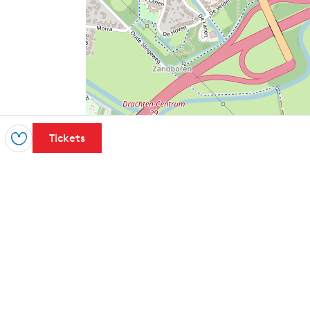
Tickets
Opslaan
Leaflet
|
Powered by Esri | Esri, HERE, Garmin, USGS, Intermap, INCREMENT 