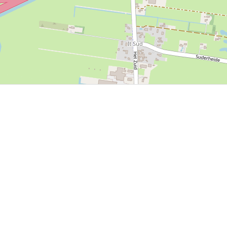
P, NRCAN, Esri Japan, METI, Esri China (Hong Kong), NOSTRA, © OpenStreetMap contributors, and the GIS 