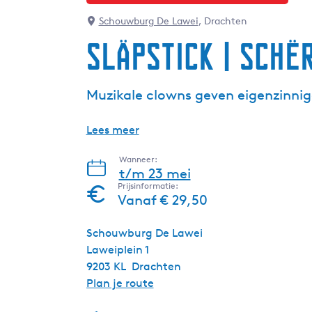
Schouwburg De Lawei
, Drachten
Släpstick | Schë
Muzikale clowns geven eigenzinnige
Lees meer
Wanneer:
t/m 23 mei
Prijsinformatie:
Vanaf € 29,50
Schouwburg De Lawei
Laweiplein 1
9203 KL
Drachten
n
Plan je route
a