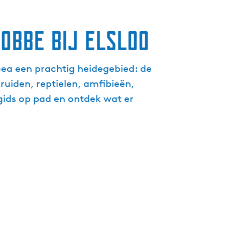
g
e
obbe bij Elsloo
t
a
a
Gea een prachtig heidegebied: de
l
uiden, reptielen, amfibieën,
:
N
rgids op pad en ontdek wat er
e
d
e
r
l
a
n
d
s