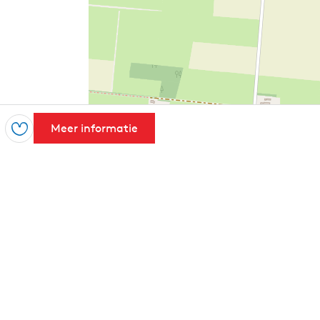
Meer informatie
Opslaan
Leaflet
|
Powered by Esri | Esri, HERE, Garmin, USGS, Intermap, INCREMENT 