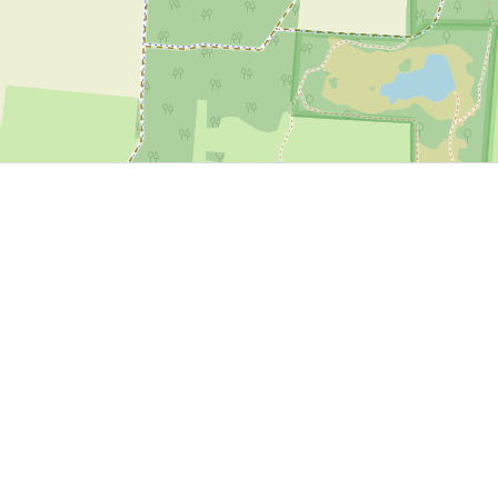
P, NRCAN, Esri Japan, METI, Esri China (Hong Kong), NOSTRA, © OpenStreetMap contributors, and the GIS 