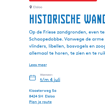
Elsloo
Historische wand
Op de Friese zandgronden, even ten
Schaopedobbe. Vanwege de arme gro
vlinders, libellen, bosvogels en z
allemaal te horen, te zien en te rui
Lees meer
Wanneer:
t/m 4 juli
Kloosterweg 5a
8424 SH
Elsloo
n
Plan je route