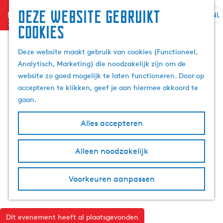
Deze website gebruikt
menu
NL
S
Z
cookies
G
e
o
a
l
e
Deze website maakt gebruik van cookies (Functioneel,
n
e
k
Analytisch, Marketing) die noodzakelijk zijn om de
a
c
e
website zo goed mogelijk te laten functioneren. Door op
a
t
n
accepteren te klikken, geef je aan hiermee akkoord te
r
e
gaan.
d
e
e
r
Alles accepteren
h
t
o
a
m
Alleen noodzakelijk
a
e
l
p
H
Voorkeuren aanpassen
a
u
g
i
e
d
Dit evenement heeft al plaatsgevonden
i