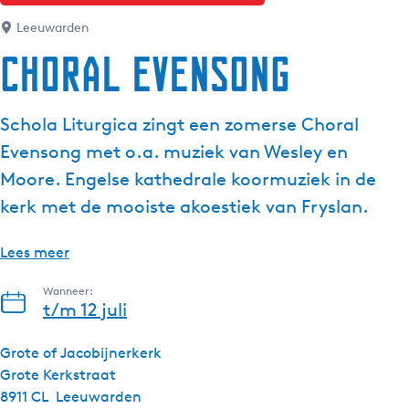
g
Leeuwarden
e
Choral Evensong
t
a
a
Schola Liturgica zingt een zomerse Choral
l
Evensong met o.a. muziek van Wesley en
:
N
Moore. Engelse kathedrale koormuziek in de
e
kerk met de mooiste akoestiek van Fryslan.
d
e
Lees meer
r
l
Wanneer:
a
t/m 12 juli
n
d
Grote of Jacobijnerkerk
s
Grote Kerkstraat
8911 CL
Leeuwarden