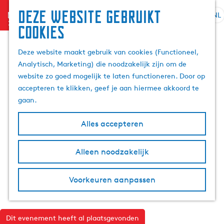
Deze website gebruikt
menu
NL
S
Z
cookies
G
e
o
a
l
e
Deze website maakt gebruik van cookies (Functioneel,
n
e
k
Analytisch, Marketing) die noodzakelijk zijn om de
a
c
e
website zo goed mogelijk te laten functioneren. Door op
a
t
n
accepteren te klikken, geef je aan hiermee akkoord te
r
e
gaan.
d
e
e
r
Alles accepteren
h
t
o
a
m
Alleen noodzakelijk
a
e
l
p
H
Voorkeuren aanpassen
a
u
g
i
e
d
Dit evenement heeft al plaatsgevonden
i