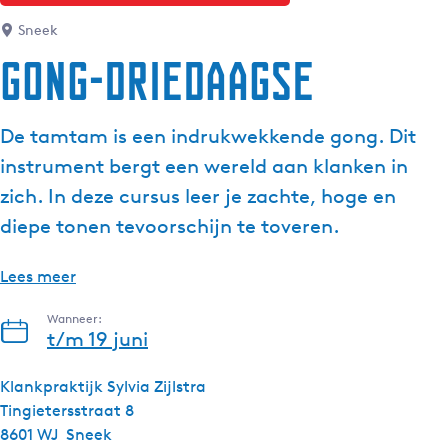
g
Sneek
e
Gong-driedaagse
t
a
a
De tamtam is een indrukwekkende gong. Dit
l
instrument bergt een wereld aan klanken in
:
N
zich. In deze cursus leer je zachte, hoge en
e
diepe tonen tevoorschijn te toveren.
d
e
Lees meer
r
l
Wanneer:
a
t/m 19 juni
n
d
Klankpraktijk Sylvia Zijlstra
s
Tingietersstraat 8
8601 WJ
Sneek