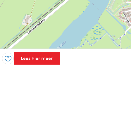
Lees hier meer
Opslaan
Leaflet
|
Powered by Esri | Esri, HERE, Garmin, USGS, Intermap, INCREMENT P, NRCAN, Esri Japan, METI,
Esri China (Hong Kong), NOSTRA, © OpenStreetMap contributors, and the GIS User Community