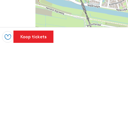
Koop tickets
Opslaan
Leaflet
|
Powered by Esri | Esri, HERE, Garmin, USGS, Intermap, INCREMENT 