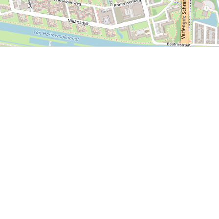
P, NRCAN, Esri Japan, METI, Esri China (Hong Kong), NOSTRA, © OpenStreetMap contributors, and the GIS 