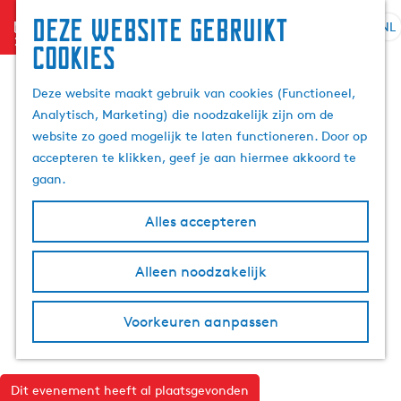
Deze website gebruikt
menu
NL
S
Z
cookies
G
e
o
a
l
e
Deze website maakt gebruik van cookies (Functioneel,
n
e
k
Analytisch, Marketing) die noodzakelijk zijn om de
a
c
e
website zo goed mogelijk te laten functioneren. Door op
a
t
n
accepteren te klikken, geef je aan hiermee akkoord te
r
e
gaan.
d
e
e
r
Alles accepteren
h
t
o
a
m
Alleen noodzakelijk
a
e
l
p
H
Voorkeuren aanpassen
a
u
g
i
e
d
Dit evenement heeft al plaatsgevonden
i