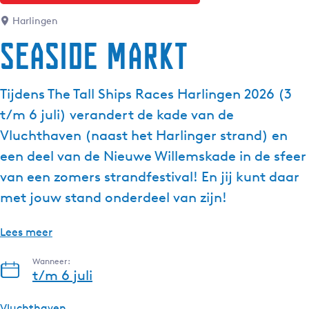
g
Harlingen
e
Seaside Markt
t
a
a
Tijdens The Tall Ships Races Harlingen 2026 (3
l
t/m 6 juli) verandert de kade van de
:
N
Vluchthaven (naast het Harlinger strand) en
e
een deel van de Nieuwe Willemskade in de sfeer
d
van een zomers strandfestival! En jij kunt daar
e
met jouw stand onderdeel van zijn!
r
l
a
Lees meer
n
Wanneer:
d
t/m 6 juli
s
Vluchthaven