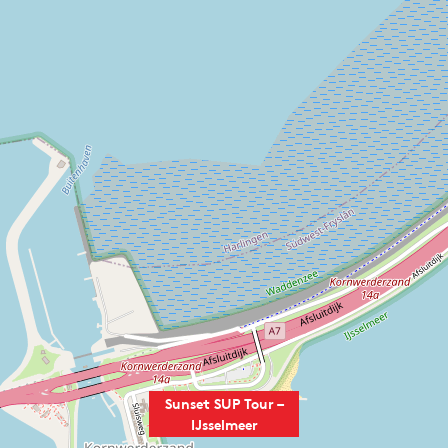
Sunset SUP Tour –
IJsselmeer