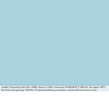
Leaflet
|
Powered by Esri | Esri, HERE, Garmin, USGS, Intermap, INCREMENT P, NRCAN, Esri Japan, METI,
Esri China (Hong Kong), NOSTRA, © OpenStreetMap contributors, and the GIS User Community