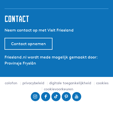
contact
Neem contact op met Visit Friesland
Contact opnemen
Friesland.nl wordt mede mogelijk gemaakt door:
Provinsje Fryslân
colofon
privacybeleid
digitale toegankelijkheid
cookies
cookievoorkeuren
I
F
T
P
Y
n
a
i
i
o
s
c
k
n
u