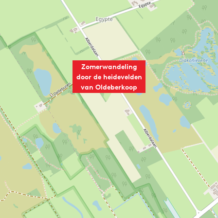
p
o
p
Zomerwandeling
door de heidevelden
van Oldeberkoop