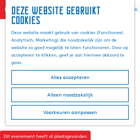
Deze website gebruikt
menu
NL
S
Z
cookies
G
e
o
a
l
e
Deze website maakt gebruik van cookies (Functioneel,
n
e
k
Analytisch, Marketing) die noodzakelijk zijn om de
a
c
e
website zo goed mogelijk te laten functioneren. Door op
a
t
n
accepteren te klikken, geef je aan hiermee akkoord te
r
e
gaan.
d
e
e
r
Alles accepteren
h
t
o
a
m
Alleen noodzakelijk
a
e
l
p
H
Voorkeuren aanpassen
a
u
g
i
e
d
Dit evenement heeft al plaatsgevonden
i