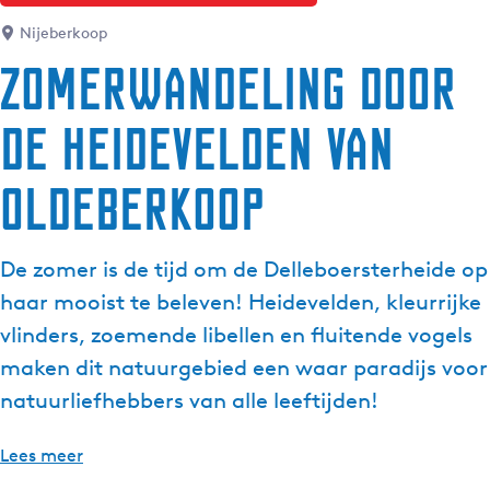
g
Nijeberkoop
e
Zomerwandeling door
t
a
de heidevelden van
a
l
:
Oldeberkoop
N
e
d
De zomer is de tijd om de Delleboersterheide op
e
haar mooist te beleven! Heidevelden, kleurrijke
r
vlinders, zoemende libellen en fluitende vogels
l
maken dit natuurgebied een waar paradijs voor
a
n
natuurliefhebbers van alle leeftijden!
d
s
Lees meer