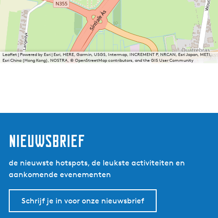
Leaflet
|
Powered by Esri | Esri, HERE, Garmin, USGS, Intermap, INCREMENT P, NRCAN, Esri Japan, METI,
Esri China (Hong Kong), NOSTRA, © OpenStreetMap contributors, and the GIS User Community
nieuwsbrief
de nieuwste hotspots, de leukste activiteiten en
aankomende evenementen
Schrijf je in voor onze nieuwsbrief