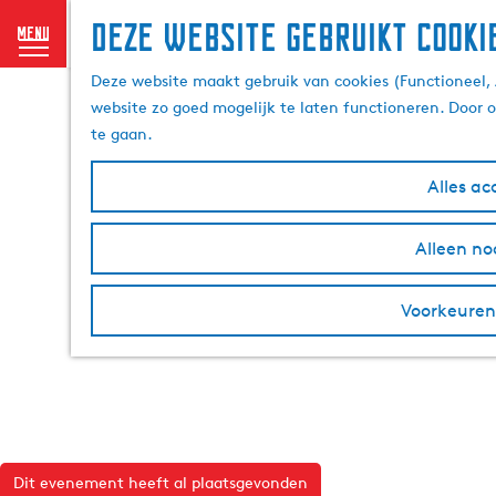
Deze website gebruikt cooki
menu
G
Deze website maakt gebruik van cookies (Functioneel, 
a
website zo goed mogelijk te laten functioneren. Door 
n
te gaan.
a
a
Alles ac
r
d
Alleen no
e
h
o
Voorkeuren
m
e
p
a
g
e
Dit evenement heeft al plaatsgevonden