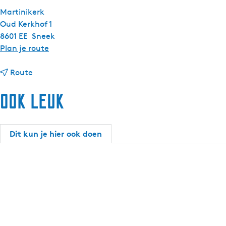
Martinikerk
Oud Kerkhof 1
8601 EE
Sneek
n
Plan je route
a
n
a
Route
a
r
Ook leuk
a
T
r
e
T
n
e
t
Dit kun je hier ook doen
n
o
t
o
o
n
o
s
n
t
s
e
t
l