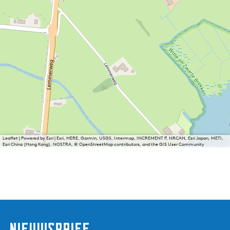
Leaflet
|
Powered by Esri | Esri, HERE, Garmin, USGS, Intermap, INCREMENT P, NRCAN, Esri Japan, METI,
Esri China (Hong Kong), NOSTRA, © OpenStreetMap contributors, and the GIS User Community
nieuwsbrief