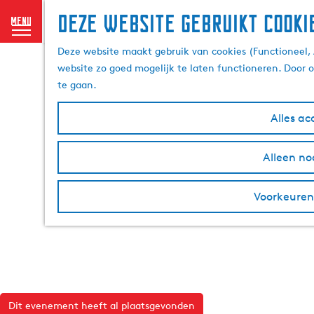
Deze website gebruikt cooki
menu
G
Deze website maakt gebruik van cookies (Functioneel, 
a
website zo goed mogelijk te laten functioneren. Door 
n
te gaan.
a
a
Alles ac
r
d
Alleen no
e
h
o
Voorkeuren
m
e
p
a
g
e
Dit evenement heeft al plaatsgevonden