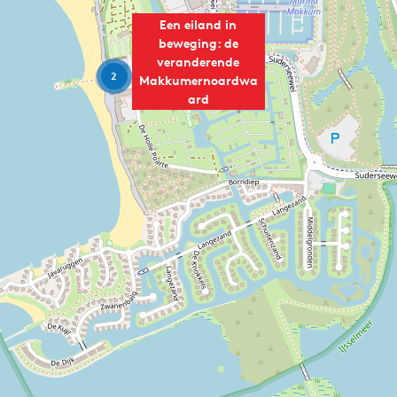
Een eiland in
beweging: de
veranderende
2
Makkumernoardwa
ard