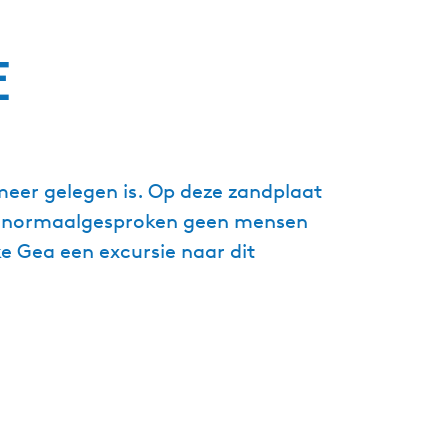
g
e
e
t
a
a
l
:
eer gelegen is. Op deze zandplaat
N
e
en normaalgesproken geen mensen
d
e Gea een excursie naar dit
e
r
l
a
n
d
s