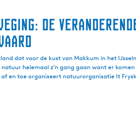
weging: de veranderend
waard
and dat voor de kust van Makkum in het IJsselm
de natuur helemaal z’n gang gaan want er kom
f en toe organiseert natuurorganisatie It Frysk