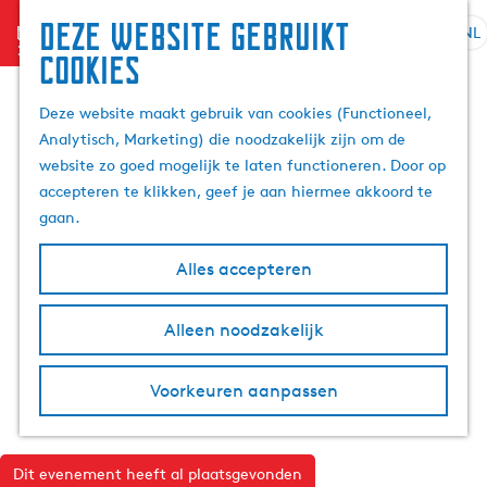
Deze website gebruikt
menu
NL
S
Z
cookies
G
e
o
a
l
e
Deze website maakt gebruik van cookies (Functioneel,
n
e
k
Analytisch, Marketing) die noodzakelijk zijn om de
a
c
e
website zo goed mogelijk te laten functioneren. Door op
a
t
n
accepteren te klikken, geef je aan hiermee akkoord te
r
e
gaan.
d
e
e
r
Alles accepteren
h
t
o
a
m
Alleen noodzakelijk
a
e
l
p
H
Voorkeuren aanpassen
a
u
g
i
e
d
Dit evenement heeft al plaatsgevonden
i