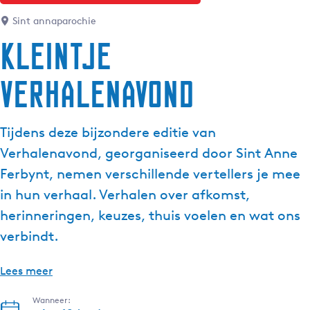
g
Sint annaparochie
e
Kleintje
t
a
Verhalenavond
a
l
:
Tijdens deze bijzondere editie van
N
e
Verhalenavond, georganiseerd door Sint Anne
d
Ferbynt, nemen verschillende vertellers je mee
e
in hun verhaal. Verhalen over afkomst,
r
herinneringen, keuzes, thuis voelen en wat ons
l
a
verbindt.
n
d
Lees meer
s
Wanneer: