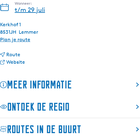
Wanneer:
t/m 29 juli
Kerkhof 1
8531JH
Lemmer
n
Plan je route
a
n
a
Route
a
v
r
Website
a
a
M
r
n
e
Meer informatie
M
M
t
e
e
d
t
t
e
Ontdek de regio
d
d
L
e
e
E
L
L
5
Routes in de buurt
E
E
0
5
5
n