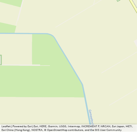
Leaflet
|
Powered by Esri | Esri, HERE, Garmin, USGS, Intermap, INCREMENT P, NRCAN, Esri Japan, METI,
Esri China (Hong Kong), NOSTRA, © OpenStreetMap contributors, and the GIS User Community