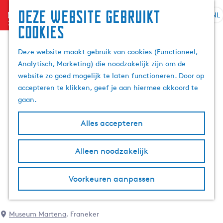
Deze website gebruikt
menu
NL
S
Z
cookies
G
e
o
a
l
e
Deze website maakt gebruik van cookies (Functioneel,
n
e
k
Analytisch, Marketing) die noodzakelijk zijn om de
a
c
e
website zo goed mogelijk te laten functioneren. Door op
a
t
n
accepteren te klikken, geef je aan hiermee akkoord te
r
e
gaan.
d
e
e
r
Alles accepteren
h
t
o
a
m
Alleen noodzakelijk
a
e
l
p
H
Voorkeuren aanpassen
a
u
g
i
e
d
Museum Martena
, Franeker
i