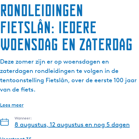
Rondleidingen
g
e
Fietslân: iedere
t
a
a
woensdag en zaterdag
l
:
N
Deze zomer zijn er op woensdagen en
e
zaterdagen rondleidingen te volgen in de
d
tentoonstelling Fietslân, over de eerste 100 jaar
e
van de fiets.
r
l
a
Lees meer
n
Wanneer:
d
8 augustus, 12 augustus en nog 5 dagen
s