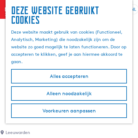
Deze website gebruikt
menu
NL
S
Z
cookies
G
e
o
a
l
e
Deze website maakt gebruik van cookies (Functioneel,
n
e
k
Analytisch, Marketing) die noodzakelijk zijn om de
a
c
e
website zo goed mogelijk te laten functioneren. Door op
a
t
n
accepteren te klikken, geef je aan hiermee akkoord te
r
e
gaan.
d
e
e
r
Alles accepteren
h
t
o
a
m
Alleen noodzakelijk
a
e
l
p
H
Voorkeuren aanpassen
a
u
g
i
e
d
Leeuwarden
i