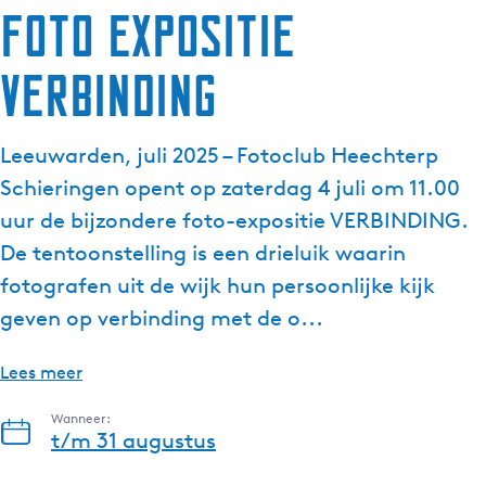
Foto expositie
g
e
Verbinding
t
a
a
Leeuwarden, juli 2025 – Fotoclub Heechterp
l
:
Schieringen opent op zaterdag 4 juli om 11.00
N
uur de bijzondere foto-expositie VERBINDING.
e
De tentoonstelling is een drieluik waarin
d
fotografen uit de wijk hun persoonlijke kijk
e
r
geven op verbinding met de o...
l
a
Lees meer
n
d
Wanneer:
t/m 31 augustus
s