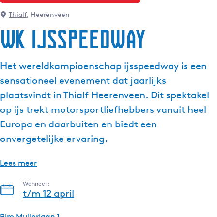
g
Thialf
, Heerenveen
e
WK ijsspeedway
t
a
a
Het wereldkampioenschap ijsspeedway is een
l
sensationeel evenement dat jaarlijks
:
N
plaatsvindt in Thialf Heerenveen. Dit spektakel
e
op ijs trekt motorsportliefhebbers vanuit heel
d
Europa en daarbuiten en biedt een
e
onvergetelijke ervaring.
r
l
a
Lees meer
n
Wanneer:
d
t/m 12 april
s
Pim Mulierlaan 1