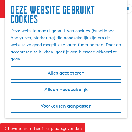
Deze website gebruikt
menu
NL
S
Z
cookies
G
e
o
a
l
e
Deze website maakt gebruik van cookies (Functioneel,
n
e
k
Analytisch, Marketing) die noodzakelijk zijn om de
a
c
e
website zo goed mogelijk te laten functioneren. Door op
a
t
n
accepteren te klikken, geef je aan hiermee akkoord te
r
e
gaan.
d
e
e
r
Alles accepteren
h
t
o
a
m
Alleen noodzakelijk
a
e
l
p
H
Voorkeuren aanpassen
a
u
g
i
e
d
Dit evenement heeft al plaatsgevonden
i