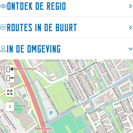
a
Ontdek de regio
y
Routes in de buurt
In de omgeving
+
−