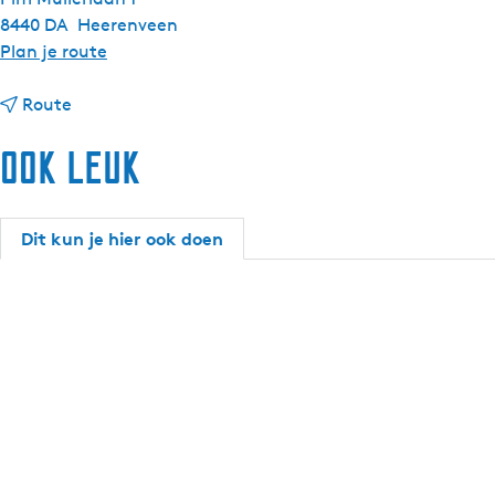
8440 DA
Heerenveen
n
Plan je route
a
n
a
Route
a
r
Ook leuk
a
W
r
K
W
i
K
j
Dit kun je hier ook doen
i
s
j
s
s
p
s
e
p
e
e
d
e
w
d
a
w
y