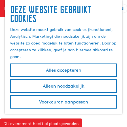
Deze website gebruikt
menu
NL
S
Z
cookies
G
e
o
a
l
e
Deze website maakt gebruik van cookies (Functioneel,
n
e
k
Analytisch, Marketing) die noodzakelijk zijn om de
a
c
e
website zo goed mogelijk te laten functioneren. Door op
a
t
n
accepteren te klikken, geef je aan hiermee akkoord te
r
e
gaan.
d
e
e
r
Alles accepteren
h
t
o
a
m
Alleen noodzakelijk
a
e
l
p
H
Voorkeuren aanpassen
a
u
g
i
e
d
Dit evenement heeft al plaatsgevonden
i