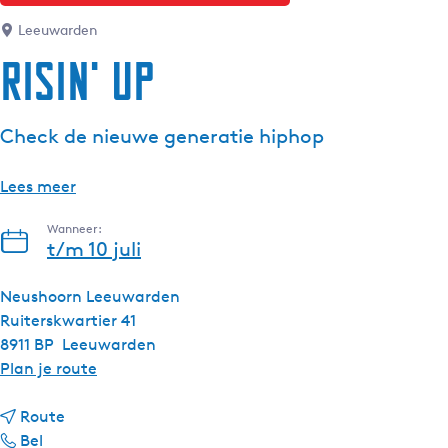
g
Leeuwarden
e
Risin' Up
t
a
a
Check de nieuwe generatie hiphop
l
:
Lees meer
N
e
Wanneer:
d
t/m 10 juli
e
r
Neushoorn Leeuwarden
l
Ruiterskwartier 41
a
8911 BP
Leeuwarden
n
n
Plan je route
d
a
s
n
a
Route
R
a
r
Bel