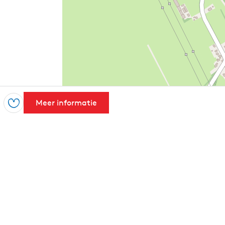
Meer informatie
Opslaan
Leaflet
|
Powered by Esri | Esri, HERE, Garmin, USGS, Intermap, INCREMENT 