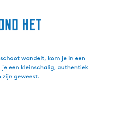
g
e
ond het
t
a
a
l
:
eschoot wandelt, kom je in een
N
e
 je een kleinschalig, authentiek
d
n zijn geweest.
e
r
l
a
n
d
s