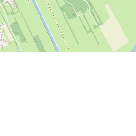
P, NRCAN, Esri Japan, METI, Esri China (Hong Kong), NOSTRA, © OpenStreetMap contributors, and the GIS 