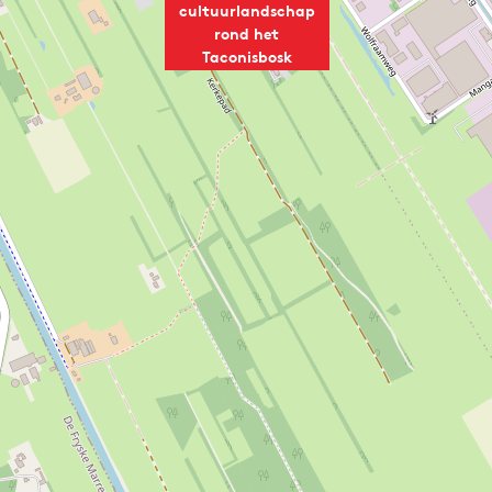
cultuurlandschap
rond het
Taconisbosk