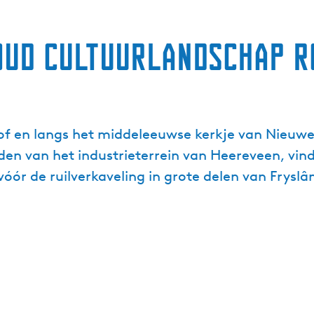
oud cultuurlandschap r
rhof en langs het middeleeuwse kerkje van Nieuw
den van het industrieterrein van Heereveen, vind
óór de ruilverkaveling in grote delen van Fryslâ