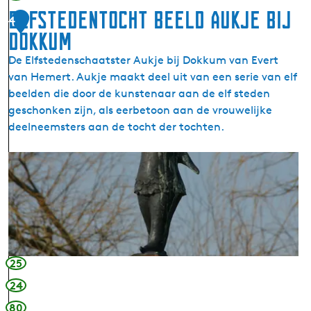
a
Elfstedentocht beeld Aukje bij
4
i
Dokkum
n
s
De Elfstedenschaatster Aukje bij Dokkum van Evert
D
van Hemert. Aukje maakt deel uit van een serie van elf
o
beelden die door de kunstenaar aan de elf steden
k
geschonken zijn, als eerbetoon aan de vrouwelijke
k
deelneemsters aan de tocht der tochten.
u
m
E
l
f
s
t
e
d
25
e
24
n
80
t