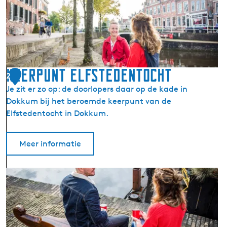
o
k
k
u
m
(
Keerpunt Elfstedentocht
2
D
Je zit er zo op: de doorlopers daar op de kade in
o
Dokkum bij het beroemde keerpunt van de
k
Elfstedentocht in Dokkum.
k
u
m
Meer informatie
)
K
e
e
r
p