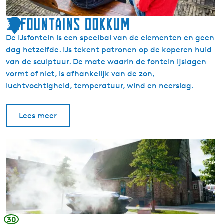
u
n
11fountains Dokkum
3
t
De IJsfontein is een speelbal van de elementen en geen
E
dag hetzelfde. IJs tekent patronen op de koperen huid
l
van de sculptuur. De mate waarin de fontein ijslagen
f
vormt of niet, is afhankelijk van de zon,
s
luchtvochtigheid, temperatuur, wind en neerslag.
t
e
d
Lees meer
e
n
1
t
1
o
f
c
o
h
u
t
n
t
30