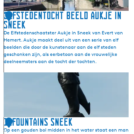
(
S
Elfstedentocht beeld Aukje in
1
n
Sneek
6
i
De Elfstedenschaatster Aukje in Sneek van Evert van
t
Hemert. Aukje maakt deel uit van een serie van elf
s
beelden die door de kunstenaar aan de elf steden
)
geschonken zijn, als eerbetoon aan de vrouwelijke
deelneemsters aan de tocht der tochten.
E
l
f
s
t
e
d
11fountains Sneek
1
e
Op een gouden bol midden in het water staat een man
7
n