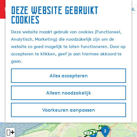
Deze website gebruikt
menu
NL
S
Z
cookies
G
e
o
a
l
e
Deze website maakt gebruik van cookies (Functioneel,
n
e
k
Analytisch, Marketing) die noodzakelijk zijn om de
a
c
e
website zo goed mogelijk te laten functioneren. Door op
a
t
n
accepteren te klikken, geef je aan hiermee akkoord te
r
e
gaan.
d
e
e
r
Alles accepteren
h
t
o
a
m
Alleen noodzakelijk
a
e
l
p
H
Voorkeuren aanpassen
a
u
g
i
e
D
1
30
K
01
d
w
1
3
F
2
+
E
25
24
23
80
w
a
o
1
w
4
i
e
w
w
i
a
y
l