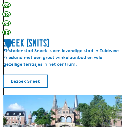
n
62
W
16
a
64
l
l
80
-
Sneek (Snits)
1
o
Elfstedenstad Sneek is een levendige stad in Zuidwest
f
5
Friesland met een groot winkelaanbod en vele
-
gezellige terrasjes in het centrum.
F
a
m
Bezoek Sneek
e
S
n
e
e
k