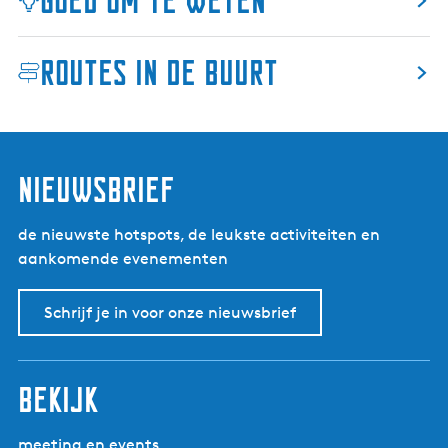
Goed om te weten
n
e
e
k
e
Routes in de buurt
k
nieuwsbrief
de nieuwste hotspots, de leukste activiteiten en
aankomende evenementen
Schrijf je in voor onze nieuwsbrief
bekijk
meeting en events