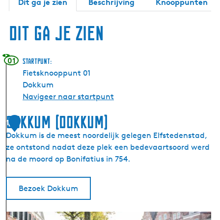
Dit ga je zien
Beschrijving
Knooppunten
Dit ga je zien
01
Startpunt:
Fietsknooppunt 01
Dokkum
Navigeer naar startpunt
Dokkum (Dokkum)
1
Dokkum is de meest noordelijk gelegen Elfstedenstad,
ze ontstond nadat deze plek een bedevaartsoord werd
na de moord op Bonifatius in 754.
Bezoek Dokkum
D