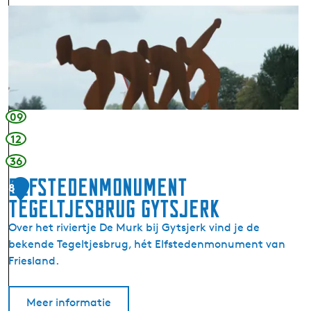
u
D
g
e
g
H
e
u
t
r
j
d
e
r
09
B
i
a
12
i
r
36
d
t
e
Elfstedenmonument
l
8
r
Tegeltjesbrug Gytsjerk
e
s
h
Over het riviertje De Murk bij Gytsjerk vind je de
i
bekende Tegeltjesbrug, hét Elfstedenmonument van
e
Friesland.
m
Meer informatie