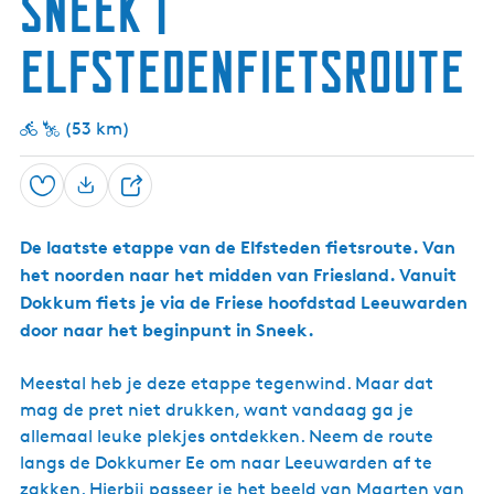
Sneek |
j
i
t
p
e
d
l
e
j
n
a
a
k
W
u
s
u
h
D
)
n
e
t
d
e
i
i
n
r
a
k
t
i
o
t
t
n
j
Elfstedenfietsroute
e
t
n
K
l
j
e
e
k
o
e
n
s
s
a
l
e
d
m
k
c
s
)
S
r
-
i
e
u
h
b
n
s
o
n
n
m
t
r
(53 km)
e
t
f
L
t
b
u
e
L
-
e
o
e
g
k
e
F
e
c
e
G
Opslaan
e
D
a
u
h
l
y
m
m
w
t
e
d
t
b
e
a
A
s
De laatste etappe van de Elfsteden fietsroute. Van
e
u
r
u
j
r
het noorden naar het midden van Friesland. Vanuit
l
d
k
e
g
e
Dokkum fiets je via de Friese hoofdstad Leeuwarden
j
r
n
e
k
door naar het beginpunt in Sneek.
i
n
Meestal heb je deze etappe tegenwind. Maar dat
S
n
mag de pret niet drukken, want vandaag ga je
e
allemaal leuke plekjes ontdekken. Neem de route
e
langs de Dokkumer Ee om naar Leeuwarden af te
k
zakken. Hierbij passeer je het beeld van
Maarten van