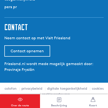
pers pr
contact
Neem contact op met Visit Friesland
Contact opnemen
Friesland.nl wordt mede mogelijk gemaakt door:
Provinsje Fryslân
colofon
privacybeleid
digitale toegankelijkheid
cookies
cookievoorkeuren
I
F
T
P
Y
Over de route
Beschrijving
Kaart