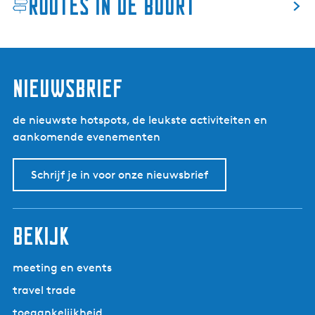
Routes in de buurt
b
u
n
k
e
nieuwsbrief
r
de nieuwste hotspots, de leukste activiteiten en
aankomende evenementen
Schrijf je in voor onze nieuwsbrief
bekijk
meeting en events
travel trade
toegankelijkheid