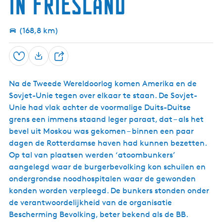
in Friesland
k
s
t
e
r
e
k
r
n
e
r
i
u
n
(168,8 km)
p
m
O
:
M
u
I
a
d
t
Opslaan
D
r
e
S
e
m
e
t
n
i
Na de Tweede Wereldoorlog komen Amerika en de
e
e
K
r
d
Sovjet-Unie tegen over elkaar te staan. De Sovjet-
l
l
d
h
i
u
Unie had vlak achter de voormalige Duits-Duitse
û
f
m
grens een immens staand leger paraat, dat – als het
s
bevel uit Moskou was gekomen – binnen een paar
dagen de Rotterdamse haven had kunnen bezetten.
Op tal van plaatsen werden ‘atoombunkers’
aangelegd waar de burgerbevolking kon schuilen en
ondergrondse noodhospitalen waar de gewonden
konden worden verpleegd. De bunkers stonden onder
de verantwoordelijkheid van de organisatie
Bescherming Bevolking, beter bekend als de BB.