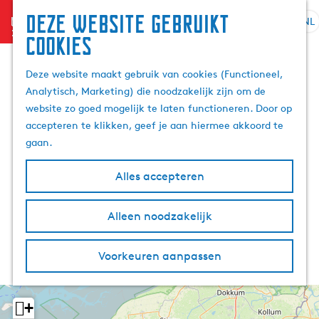
Deze website gebruikt
menu
NL
S
Z
cookies
G
e
o
a
l
e
Deze website maakt gebruik van cookies (Functioneel,
n
e
k
Analytisch, Marketing) die noodzakelijk zijn om de
a
c
e
website zo goed mogelijk te laten functioneren. Door op
a
t
n
accepteren te klikken, geef je aan hiermee akkoord te
r
e
gaan.
d
e
e
r
Alles accepteren
h
t
o
a
m
Alleen noodzakelijk
a
e
l
p
H
Voorkeuren aanpassen
a
u
g
i
e
d
+
i