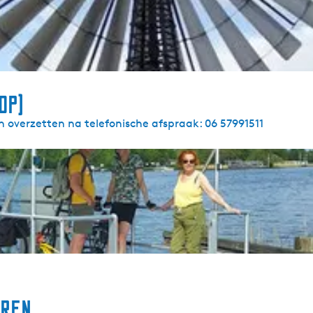
op)
n overzetten na telefonische afspraak: 06 57991511
oren