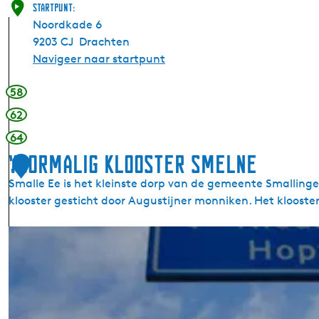
Startpunt:
Noordkade 6
9203 CJ
Drachten
Navigeer naar startpunt
58
62
64
Voormalig klooster Smelne
1
Smalle Ee is het kleinste dorp van de gemeente Smalling
klooster gesticht door Augustijner monniken. Het klooster
V
o
o
r
m