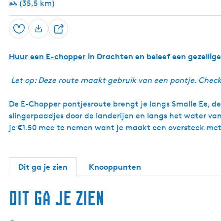
(35,5 km)
c
h
a
t
n
Opslaan
-
D
-
U
E
e
i
c
Huur een E-chopper
in Drachten en beleef een gezellig
e
t
o
k
l
(
i
Let op: Deze route maakt gebruik van een pontje. Check
D
j
e
k
V
De E-Chopper pontjesroute brengt je langs Smalle Ee, d
t
e
o
slingerpaadjes door de landerijen en langs het water van 
e
r
n
je €1.50 mee te nemen want je maakt een oversteek met
e
h
n
o
o
p
Dit ga je zien
Knooppunten
)
Dit ga je zien