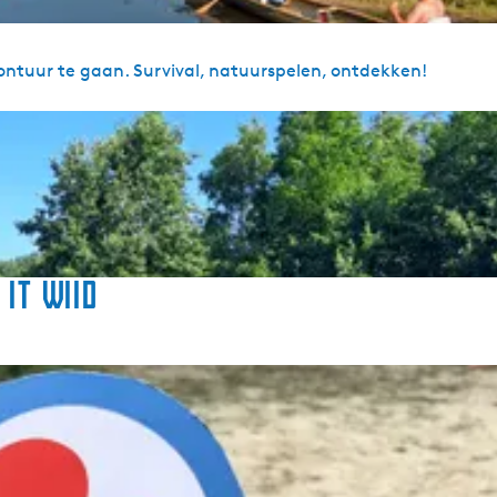
avontuur te gaan. Survival, natuurspelen, ontdekken!
It Wiid