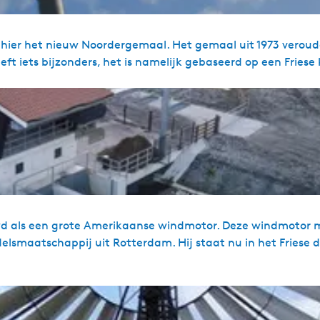
 hier het nieuw Noordergemaal. Het gemaal uit 1973 verou
iets bijzonders, het is namelijk gebaseerd op een Friese
uwd als een grote Amerikaanse windmotor. Deze windmotor 
lsmaatschappij uit Rotterdam. Hij staat nu in het Friese 