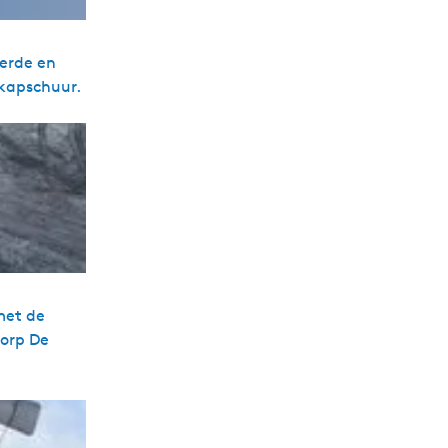
derde en
 kapschuur.
met de
dorp De