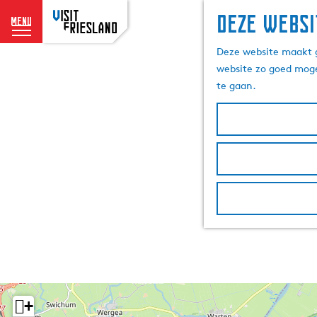
Deze websi
menu
G
Deze website maakt g
a
website zo goed moge
n
te gaan.
a
a
r
d
e
h
o
m
e
p
a
g
e
+