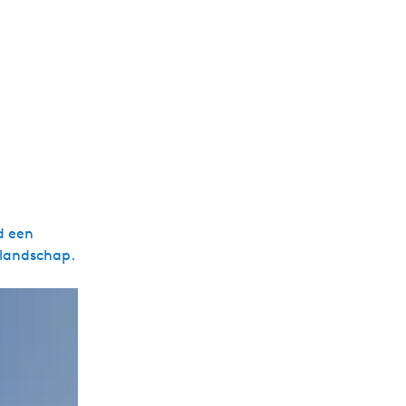
d een
 landschap.