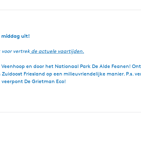
m
t
s
g
e
p
g
m
s
D
t
a
n
g
e
t
r
e
h
e
m
r
a
r
o
m
a
a
c
S
o
a
a
n
h
m
p
a
l
d
e middag uit!
t
e
l
I
e
l
t
n
n
 voor vertrek
de actuele vaartijden.
W
e
i
i
e Veenhoop en door het Nationaal Park De Alde Feanen! On
d
Zuidoost Friesland op een milieuvriendelijke manier. P.s. ve
 veerpont De Grietman Eco!