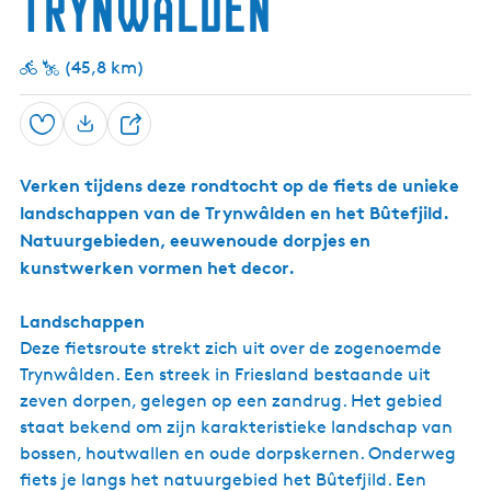
Trynwâlden
i
t
l
a
e
j
a
e
S
n
e
w
e
e
o
a
l
i
m
n
u
e
r
e
k
r
o
t
t
l
e
z
w
s
p
T
w
s
(45,8 km)
-
j
d
r
o
â
e
r
â
t
N
e
t
n
l
t
y
l
e
y
s
j
e
d
n
|
r
n
b
Opslaan
e
n
D
w
B
B
k
r
s
e
â
a
u
e
u
l
u
r
Verken tijdens deze rondtocht op de fiets de unieke
e
R
g
d
k
g
i
G
landschappen van de Trynwâlden en het Bûtefjild.
l
e
j
u
x
y
Natuurgebieden, eeuwenoude dorpjes en
n
e
m
t
t
V
kunstwerken vormen het decor.
J
s
e
u
j
n
k
e
Landschappen
e
e
r
m
m
k
Deze fietsroute strekt zich uit over de zogenoemde
a
a
Trynwâlden. Een streek in Friesland bestaande uit
-
zeven dorpen, gelegen op een zandrug. Het gebied
u
i
staat bekend om zijn karakteristieke landschap van
t
bossen, houtwallen en oude dorpskernen. Onderweg
k
fiets je langs het natuurgebied het Bûtefjild. Een
i