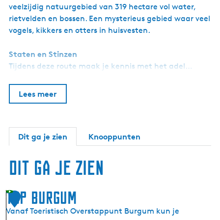
j
veelzijdig natuurgebied van 319 hectare vol water,
k
rietvelden en bossen. Een mysterieus gebied waar veel
t
vogels, kikkers en otters in huisvesten.
o
r
e
Staten en Stinzen
n
Tijdens deze route maak je kennis met het adel…
Lees meer
Dit ga je zien
Knooppunten
Dit ga je zien
TOP Burgum
1
Vanaf Toeristisch Overstappunt Burgum kun je