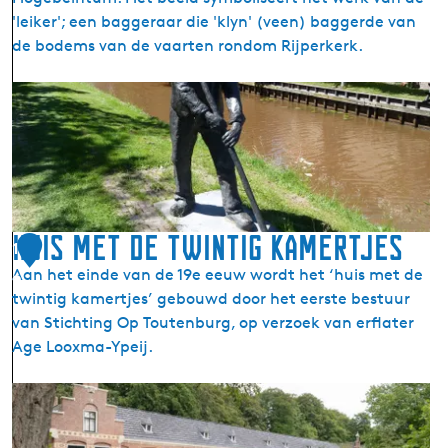
o
'leiker'; een baggeraar die 'klyn' (veen) baggerde van
e
de bodems van de vaarten rondom Rijperkerk.
n
D
e
L
e
i
k
e
Huis met de twintig kamertjes
1
r
Aan het einde van de 19e eeuw wordt het ‘huis met de
9
twintig kamertjes’ gebouwd door het eerste bestuur
van Stichting Op Toutenburg, op verzoek van erflater
Age Looxma-Ypeij.
H
u
i