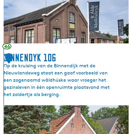
V
g
o
2
o
5
r
m
a
l
46
i
Binnendyk 106
1
g
Op de kruising van de Binnendijk met de
z
6
Nieuwlandsweg staat een gaaf voorbeeld van
u
een zogenaamd wâldhúske waar vroeger het
i
gezinsleven in één openruimte plaatsvond met
v
het zoldertje als berging.
e
l
B
f
i
a
n
b
n
r