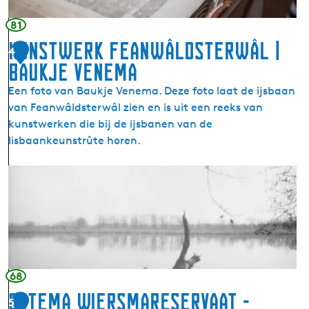
a
l
81
i
Kunstwerk Feanwâldsterwâl |
4
g
Baukje Venema
B
e
Een foto van Baukje Venema. Deze foto laat de ijsbaan
r
van Feanwâldsterwâl zien en is uit een reeks van
g
kunstwerken die bij de ijsbanen van de
k
Iisbaankeunstrûte horen.
l
o
K
o
u
s
n
t
s
e
t
r
w
B
e
68
u
r
Ottema Wiersmareservaat -
5
r
k