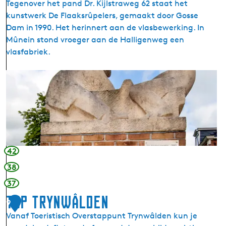
d
Tegenover het pand Dr. Kijlstraweg 62 staat het
h
k
kunstwerk De Flaaksrûpelers, gemaakt door Gosse
M
e
Dam in 1990. Het herinnert aan de vlasbewerking. In
o
m
Mûnein stond vroeger aan de Halligenweg een
n
a
vlasfabriek.
u
-
m
u
K
e
i
u
n
t
n
t
k
s
B
i
t
o
j
w
u
k
e
w
42
t
r
e
o
38
k
p
r
37
d
e
e
e
TOP Trynwâlden
t
n
9
F
Vanaf Toeristisch Overstappunt Trynwâlden kun je
l