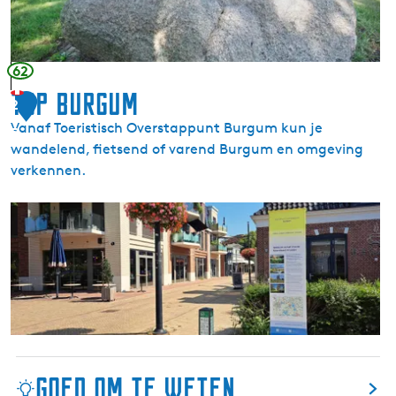
p
e
s
t
62
i
TOP Burgum
2
e
Vanaf Toeristisch Overstappunt Burgum kun je
n
5
wandelend, fietsend of varend Burgum en omgeving
verkennen.
T
O
P
B
u
r
g
u
Goed om te weten
m