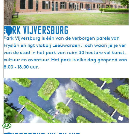
s
m
e
t
Park Vijversburg
2
d
Park Vijversburg is één van de verborgen parels van
0
e
Fryslân en ligt vlakbij Leeuwarden. Toch waan je je ver
t
van de stad in het park van ruim 30 hectare vol kunst,
w
cultuur en avontuur. Het park is elke dag geopend van
i
8.00 - 18.00 uur.
n
t
P
i
a
g
r
k
k
a
V
m
i
e
j
48
r
v