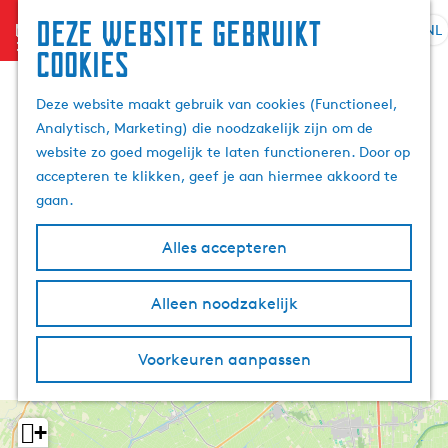
Deze website gebruikt
menu
NL
S
Z
cookies
G
e
o
a
l
e
Deze website maakt gebruik van cookies (Functioneel,
n
e
k
Analytisch, Marketing) die noodzakelijk zijn om de
a
c
e
website zo goed mogelijk te laten functioneren. Door op
a
t
n
accepteren te klikken, geef je aan hiermee akkoord te
r
e
gaan.
d
e
e
r
Alles accepteren
h
t
o
a
m
Alleen noodzakelijk
a
e
l
p
H
Voorkeuren aanpassen
a
u
g
i
e
d
+
i