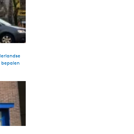
derlandse
n bepalen