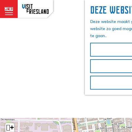
Deze websi
menu
G
Deze website maakt g
a
website zo goed moge
n
te gaan.
a
a
r
d
e
h
o
m
e
p
a
g
e
+