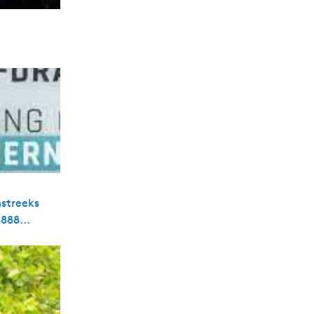
mstreeks
888...