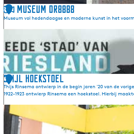
c
Museum Dr8888
2
h
Museum vol hedendaagse en moderne kunst in het voormal
t
e
M
n
u
s
e
u
m
D
Stijl hoekstoel
3
r
Thijs Rinsema ontwierp in de begin jaren '20 van de vorig
8
1922-1923 ontwierp Rinsema een hoekstoel. Hierbij maakte
8
8
S
8
t
i
j