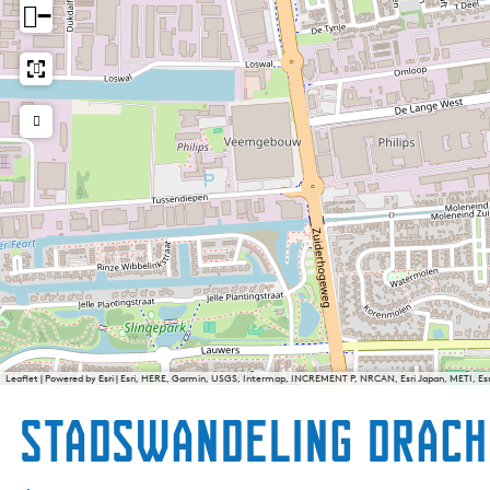
−
Leaflet
|
Powered by Esri | Esri, HERE, Garmin, USGS, Intermap, INCREMENT P, NRCAN, Esri Japan, METI, E
Stadswandeling Drach