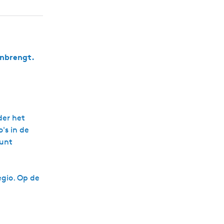
enbrengt.
der het
s in de
kunt
egio. Op de