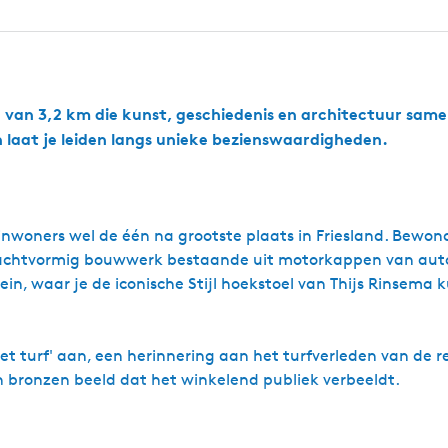
t
8
o
t
h
e
i
t
l
j
e
l
n
R
a
van 3,2 km die kunst, geschiedenis en architectuur sam
a
 laat je leiden langs unieke bezienswaardigheden.
d
h
u
i
s
p
 inwoners wel de één na grootste plaats in Friesland. Bewon
l
chtvormig bouwwerk bestaande uit motorkappen van auto'
e
n, waar je de iconische Stijl hoekstoel van Thijs Rinsema 
i
n
t turf' aan, een herinnering aan het turfverleden van de r
 bronzen beeld dat het winkelend publiek verbeeldt.