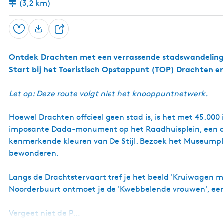
(3,2 km)
Opslaan
D
e
Ontdek Drachten met een verrassende stadswandeling 
e
Start bij het Toeristisch Opstappunt (TOP) Drachten en
l
Let op: Deze route volgt niet het knooppuntnetwerk.
Hoewel Drachten offcieel geen stad is, is het met 45.000
imposante Dada-monument op het Raadhuisplein, een a
kenmerkende kleuren van De Stijl. Bezoek het Museumplei
bewonderen.
Langs de Drachtstervaart tref je het beeld 'Kruiwagen me
Noorderbuurt ontmoet je de 'Kwebbelende vrouwen', een
Vergeet niet de P…