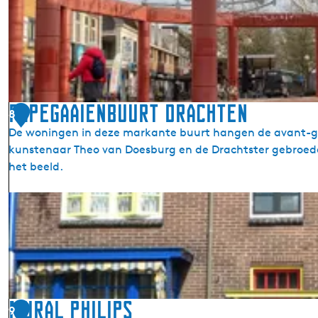
C
l
a
m
r
a
i
n
l
l
o
Papegaaienbuurt Drachten
8
n
De woningen in deze markante buurt hangen de avant-ga
kunstenaar Theo van Doesburg en de Drachtster gebroeder
het beeld.
P
a
p
e
g
a
a
Mural Philips
9