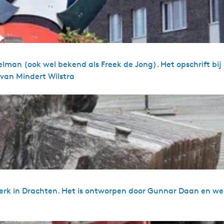
lman (ook wel bekend als Freek de Jong). Het opschrift bij
 van Mindert Wilstra
werk in Drachten. Het is ontworpen door Gunnar Daan en we