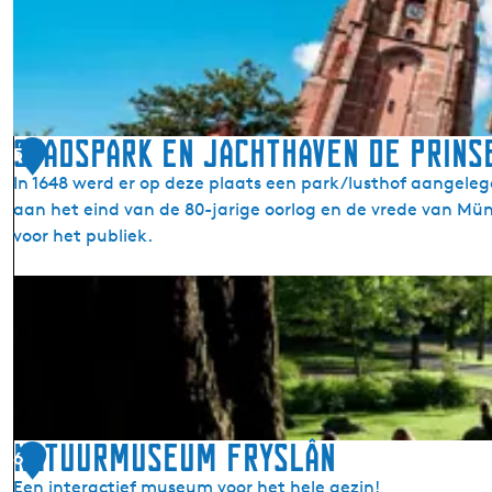
L
l
e
d
e
e
u
h
w
o
a
v
Stadspark en Jachthaven De Prins
5
r
e
In 1648 werd er op deze plaats een park/lusthof aangeleg
d
aan het eind van de 80-jarige oorlog en de vrede van Müns
e
voor het publiek.
r
B
S
o
t
s
a
d
s
p
a
Natuurmuseum Fryslân
6
r
Een interactief museum voor het hele gezin!