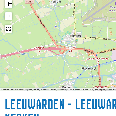
−
Leaflet
|
Powered by Esri | Esri, HERE, Garmin, USGS, Intermap, INCREMENT P, NRCAN, Esri Japan, METI, E
Leeuwarden - Leeuwar