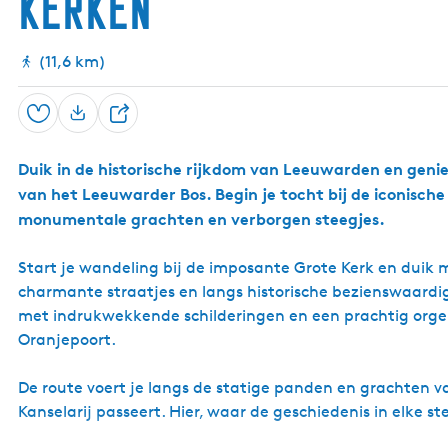
kerken
(11,6 km)
Opslaan
D
e
Duik in de historische rijkdom van Leeuwarden en genie
e
van het Leeuwarder Bos. Begin je tocht bij de iconische
l
monumentale grachten en verborgen steegjes.
Start je wandeling bij de imposante Grote Kerk en duik 
charmante straatjes en langs historische bezienswaardig
met indrukwekkende schilderingen en een prachtig orge
Oranjepoort.
De route voert je langs de statige panden en grachten v
Kanselarij passeert. Hier, waar de geschiedenis in elke s