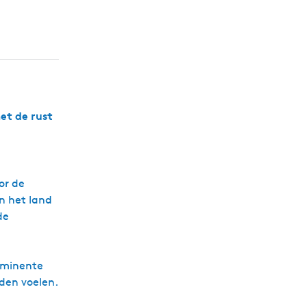
et de rust
or de
n het land
de
rominente
rden voelen.