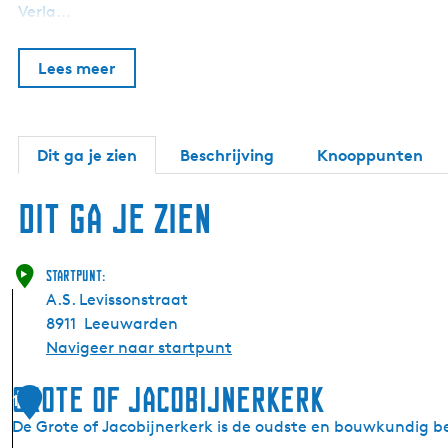
Verla…
Lees meer
Dit ga je zien
Beschrijving
Knooppunten
Dit ga je zien
Startpunt:
A.S. Levissonstraat
8911
Leeuwarden
Navigeer naar startpunt
Grote of Jacobijnerkerk
1
De Grote of Jacobijnerkerk is de oudste en bouwkundig b