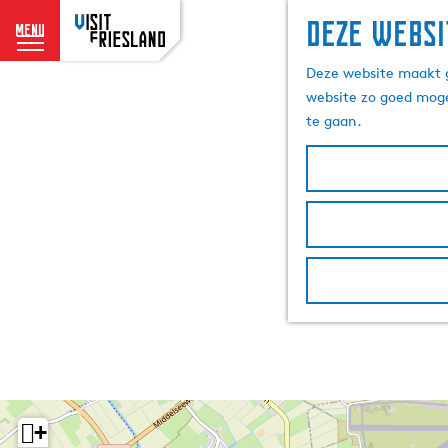
Deze websi
menu
G
Deze website maakt g
a
website zo goed moge
n
te gaan.
a
a
r
d
e
h
o
m
e
p
a
g
e
+