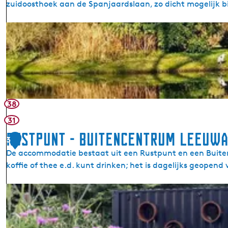
zuidoosthoek aan de Spanjaardslaan, zo dicht mogelijk b
e
r
R
k
e
n
g
e
r
s
38
p
31
a
Rustpunt - Buitencentrum Leeuwa
r
3
k
De accommodatie bestaat uit een Rustpunt en een Buiten
L
koffie of thee e.d. kunt drinken; het is dagelijks geopend 
e
e
R
u
u
w
s
a
t