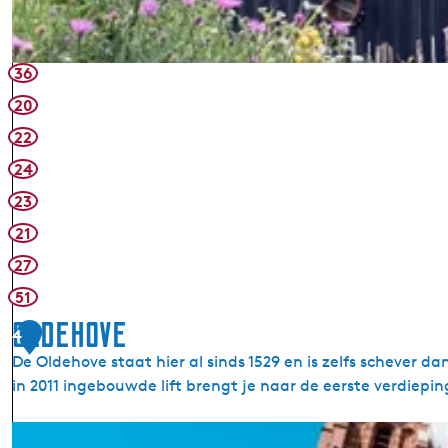
r
p
d
u
e
n
36
n
t
20
-
22
B
u
24
i
23
t
21
e
n
27
c
51
e
Oldehove
n
4
t
De Oldehove staat hier al sinds 1529 en is zelfs schever 
r
in 2011 ingebouwde lift brengt je naar de eerste verdiep
u
m
O