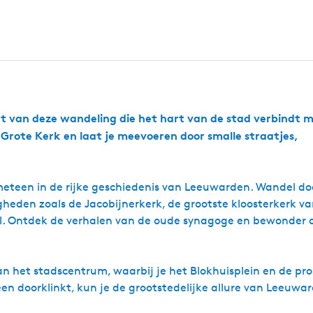
e
a
h
y
n
e
r
t
s
e
u
d
h
l
r
w
e
a
â
k
a
n
v
n
e
r
e
r
d
n
k
e
D
r
e
t van deze wandeling die het hart van de stad verbindt m
B
P
o
 Grote Kerk en laat je meevoeren door smalle straatjes,
r
s
i
n
s
meteen in de rijke geschiedenis van Leeuwarden. Wandel do
e
n
heden zoals de Jacobijnerkerk, de grootste kloosterkerk va
t
l. Ontdek de verhalen van de oude synagoge en bewonder 
u
i
n
an het stadscentrum, waarbij je het Blokhuisplein en de p
teen doorklinkt, kun je de grootstedelijke allure van Leeuwa