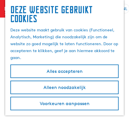
Deze website gebruikt
menu
NL
S
Z
cookies
G
e
o
a
l
e
Deze website maakt gebruik van cookies (Functioneel,
n
e
k
Analytisch, Marketing) die noodzakelijk zijn om de
a
c
e
website zo goed mogelijk te laten functioneren. Door op
a
t
n
accepteren te klikken, geef je aan hiermee akkoord te
r
e
gaan.
d
e
e
r
Alles accepteren
h
t
o
a
m
Alleen noodzakelijk
a
e
l
p
H
Voorkeuren aanpassen
a
u
g
i
e
d
i