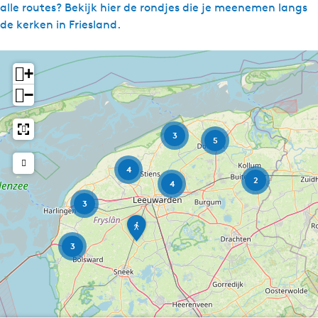
alle routes? Bekijk hier de rondjes die je meenemen langs
de kerken in Friesland.
+
−
3
5
4
2
4
3
J
o
r
3
w
e
r
t
-