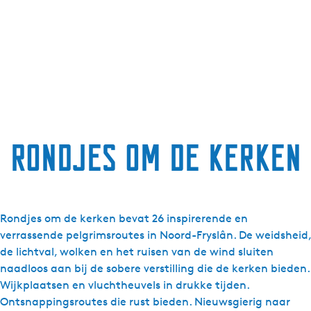
g
e
t
a
a
l
:
N
Rondjes om de kerken
e
d
e
r
l
Rondjes om de kerken bevat 26 inspirerende en
a
verrassende pelgrimsroutes in Noord-Fryslân. De weidsheid,
n
de lichtval, wolken en het ruisen van de wind sluiten
d
naadloos aan bij de sobere verstilling die de kerken bieden.
s
Wijkplaatsen en vluchtheuvels in drukke tijden.
Ontsnappingsroutes die rust bieden. Nieuwsgierig naar