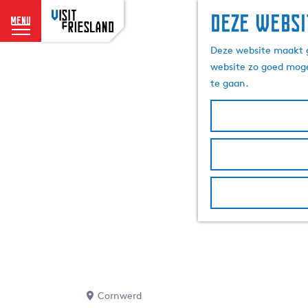
Deze websi
menu
G
Deze website maakt g
a
website zo goed moge
n
te gaan.
a
a
r
d
e
h
o
m
e
p
a
g
e
Cornwerd