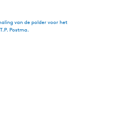
g
e
t
aling van de polder voor het
a
 T.P. Postma.
a
l
:
N
e
d
e
r
l
a
n
d
s