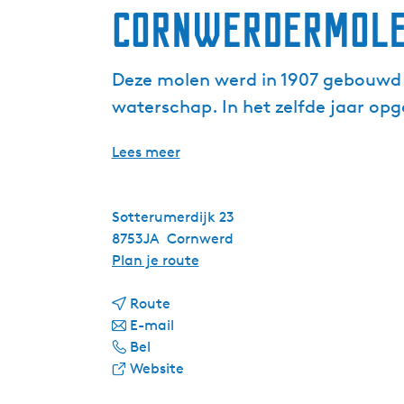
Cornwerdermol
Deze molen werd in 1907 gebouwd d
waterschap. In het zelfde jaar opg
Lees meer
Sotterumerdijk 23
8753JA
Cornwerd
n
Plan je route
a
n
a
Route
a
n
r
E-mail
C
a
a
C
Bel
o
r
a
v
o
Website
r
C
r
a
r