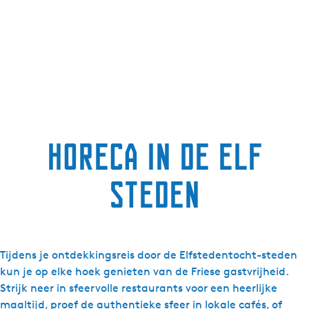
g
e
t
a
a
l
:
N
Horeca in de elf
e
d
steden
e
r
l
a
n
Tijdens je ontdekkingsreis door de Elfstedentocht-steden
d
kun je op elke hoek genieten van de Friese gastvrijheid.
s
Strijk neer in sfeervolle restaurants voor een heerlijke
maaltijd, proef de authentieke sfeer in lokale cafés, of