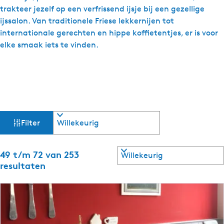
trakteer jezelf op een verfrissend ijsje bij een gezellige
ijssalon. Van traditionele Friese lekkernijen tot
internationale gerechten en hippe koffietentjes, er is voor
elke smaak iets te vinden.
W
S
Filter
o
a
r
t
S
49 t/m 72 van 253
t
e
o
resultaten
e
r
z
r
t
o
e
o
p
e
:
r