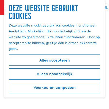
Deze website gebruikt
menu
NL
S
Z
cookies
G
e
o
a
l
e
Deze website maakt gebruik van cookies (Functioneel,
n
e
k
Analytisch, Marketing) die noodzakelijk zijn om de
a
c
e
website zo goed mogelijk te laten functioneren. Door op
a
t
n
accepteren te klikken, geef je aan hiermee akkoord te
r
e
gaan.
d
e
e
r
Alles accepteren
h
t
o
a
m
Alleen noodzakelijk
a
e
l
p
H
Voorkeuren aanpassen
a
u
g
i
e
d
i