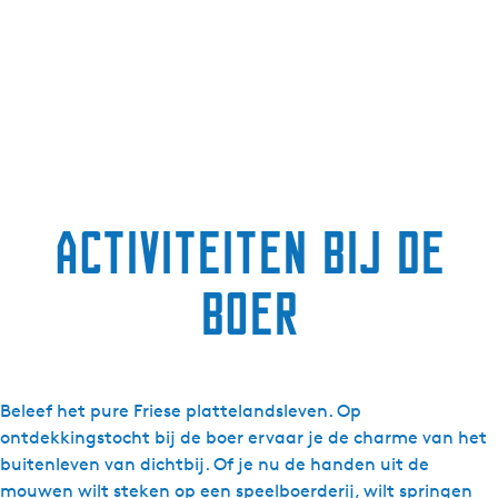
g
e
t
a
a
l
:
N
Activiteiten bij de
e
d
boer
e
r
l
a
n
Beleef het pure Friese plattelandsleven. Op
d
ontdekkingstocht bij de boer ervaar je de charme van het
s
buitenleven van dichtbij. Of je nu de handen uit de
mouwen wilt steken op een speelboerderij, wilt springen