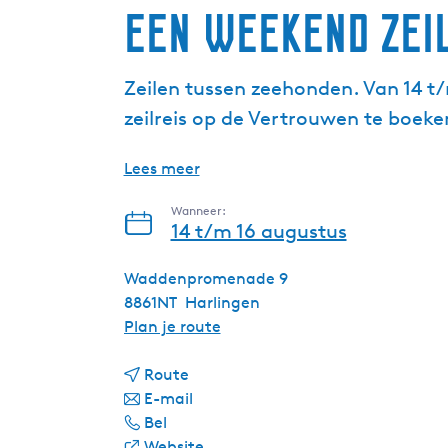
Een weekend zei
Zeilen tussen zeehonden. Van 14 t/
zeilreis op de Vertrouwen te boeke
Lees meer
Wanneer:
14 t/m 16 augustus
Waddenpromenade 9
8861NT
Harlingen
n
Plan je route
a
n
a
Route
a
n
r
E-mail
E
a
a
E
Bel
e
r
a
v
e
Website