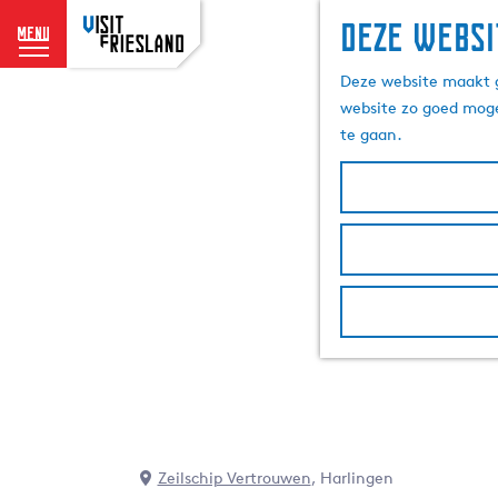
Deze websi
menu
G
Deze website maakt g
a
website zo goed moge
n
te gaan.
a
a
r
d
e
h
o
m
e
p
a
g
e
Zeilschip Vertrouwen
, Harlingen