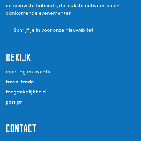
w
de nieuwste hotspots, de leukste activiteiten en
h
e
aankomende evenementen
e
Z
u
i
v
Schrijf je in voor onze nieuwsbrief
j
e
l
l
e
bekijk
n
meeting en events
travel trade
toegankelijkheid
pers pr
contact