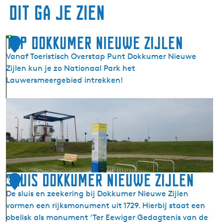
Dit ga je zien
TOP Dokkumer Nieuwe Zijlen
1
Vanaf Toeristisch Overstap Punt Dokkumer Nieuwe
Zijlen kun je zo Nationaal Park het
Lauwersmeergebied intrekken!
T
O
P
D
o
k
k
Sluis Dokkumer Nieuwe Zijlen
2
u
De sluis en zeekering bij Dokkumer Nieuwe Zijlen
m
vormen een rijksmonument uit 1729. Hierbij staat een
e
obelisk als monument ‘Ter Eewiger Gedagtenis van de