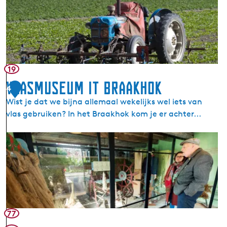
l
w
d
e
e
Z
m
i
o
j
l
19
l
k
Vlasmuseum It Braakhok
e
4
f
n
Wist je dat we bijna allemaal wekelijks wel iets van
a
vlas gebruiken? In het Braakhok kom je er achter...
b
r
V
y
l
k
a
s
m
u
s
77
e