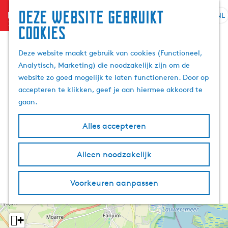
Deze website gebruikt
menu
NL
S
Z
cookies
G
e
o
a
l
e
Deze website maakt gebruik van cookies (Functioneel,
n
e
k
Analytisch, Marketing) die noodzakelijk zijn om de
a
c
e
website zo goed mogelijk te laten functioneren. Door op
a
t
n
accepteren te klikken, geef je aan hiermee akkoord te
r
e
gaan.
d
e
e
r
Alles accepteren
h
t
o
a
m
Alleen noodzakelijk
a
e
l
p
H
Voorkeuren aanpassen
a
u
g
i
e
d
+
i