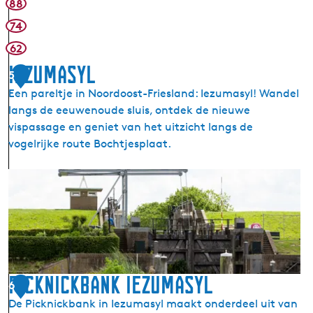
88
u
74
m
I
62
t
Iezumasyl
5
B
Een pareltje in Noordoost-Friesland: Iezumasyl! Wandel
r
langs de eeuwenoude sluis, ontdek de nieuwe
a
vispassage en geniet van het uitzicht langs de
a
vogelrijke route Bochtjesplaat.
k
h
I
o
e
k
z
u
m
a
s
Picknickbank Iezumasyl
6
y
De Picknickbank in Iezumasyl maakt onderdeel uit van
l