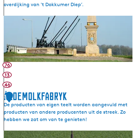
r
overdijking van 't Dokkumer Diep’.
N
i
S
e
l
u
u
w
i
e
s
Z
D
i
o
76
j
k
l
13
k
e
46
u
n
m
Âldemolkfabryk
3
e
De producten van eigen teelt worden aangevuld met
r
producten van andere producenten uit de streek. Zo
N
hebben we zat om van te genieten!
i
e
Â
u