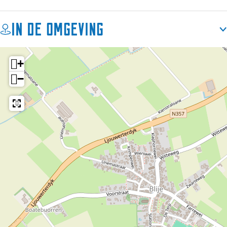
In de omgeving
+
−