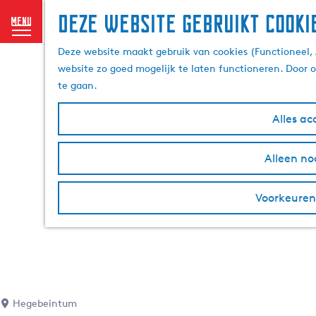
Deze website gebruikt cooki
menu
G
Deze website maakt gebruik van cookies (Functioneel, 
a
website zo goed mogelijk te laten functioneren. Door 
n
te gaan.
a
a
Alles ac
r
d
Alleen no
e
h
o
Voorkeuren
m
e
p
a
g
e
Hegebeintum