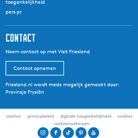
n
toegankelijkheid
i
a
e
n
g
pers pr
n
a
i
|
n
O
a
contact
p
é
Neem contact op met Visit Friesland
T
r
a
Contact opnemen
p
e
Friesland.nl wordt mede mogelijk gemaakt door:
r
Provinsje Fryslân
s
colofon
privacybeleid
digitale toegankelijkheid
cookies
cookievoorkeuren
I
F
T
P
Y