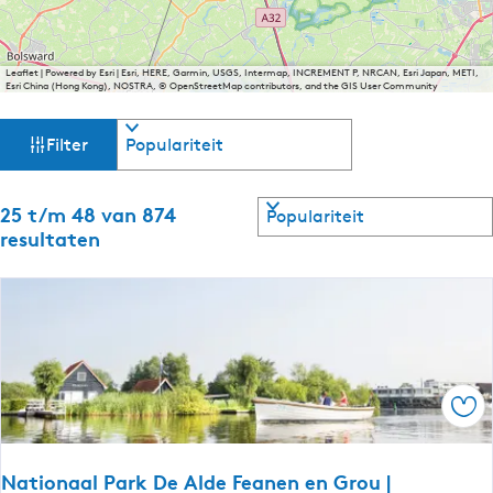
Leaflet
|
Powered by Esri | Esri, HERE, Garmin, USGS, Intermap, INCREMENT P, NRCAN, Esri Japan, METI,
Esri China (Hong Kong), NOSTRA, © OpenStreetMap contributors, and the GIS User Community
W
S
Filter
o
a
r
t
S
25 t/m 48 van 874
t
e
o
resultaten
e
r
z
r
t
o
e
o
p
e
:
r
e
o
p
k
Ops
:
j
Nationaal Park De Alde Feanen en Grou |