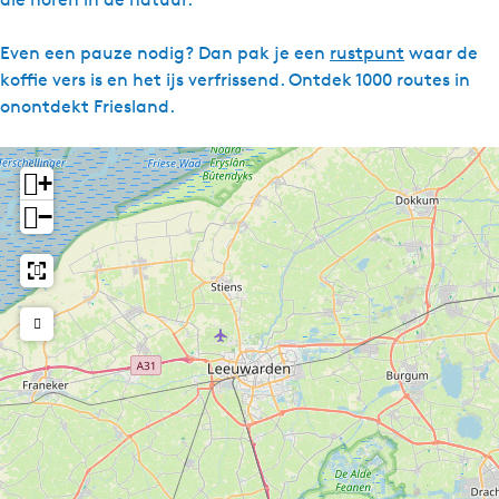
g
e
Even een pauze nodig? Dan pak je een
rustpunt
waar de
t
koffie vers is en het ijs verfrissend. Ontdek 1000 routes in
a
onontdekt Friesland.
a
l
+
:
N
−
e
d
e
r
l
a
n
d
s