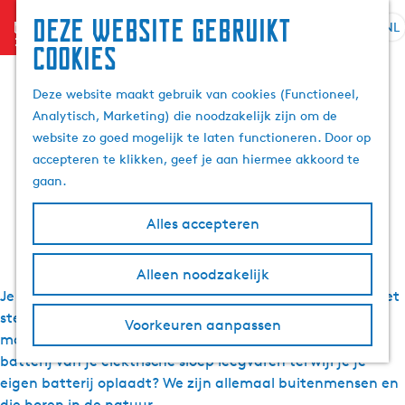
Deze website gebruikt
menu
NL
S
Z
cookies
Alle wandel, fiets,
G
e
o
a
l
e
Deze website maakt gebruik van cookies (Functioneel,
n
vaar, ruiter en
e
k
Analytisch, Marketing) die noodzakelijk zijn om de
a
c
e
website zo goed mogelijk te laten functioneren. Door op
a
t
motorroutes in
n
accepteren te klikken, geef je aan hiermee akkoord te
r
e
gaan.
d
e
Friesland
e
r
Alles accepteren
h
t
o
a
m
Alleen noodzakelijk
a
e
Je kunt geen genoeg krijgen van wandelen, maar wilt niet
l
p
H
steeds hetzelfde blokje om? Dat snappen wij. Kilometers
Voorkeuren aanpassen
a
u
maken met je fiets? Roeien tot je een ons weegt? De
g
i
batterij van je elektrische sloep leegvaren terwijl je je
e
d
eigen batterij oplaadt? We zijn allemaal buitenmensen en
i
die horen in de natuur.