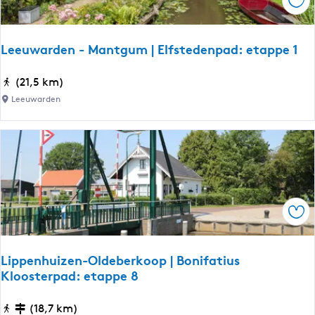
Ops
r
D
e
Leeuwarden - Mantgum | Elfstedenpad: etappe 1
A
l
L
(21,5 km)
d
e
Leeuwarden
e
e
F
u
e
w
a
a
n
r
e
d
n
Ops
e
n
-
Lippenhuizen-Oldeberkoop | Bonifatius
M
Kloosterpad: etappe 8
a
n
L
(18,7 km)