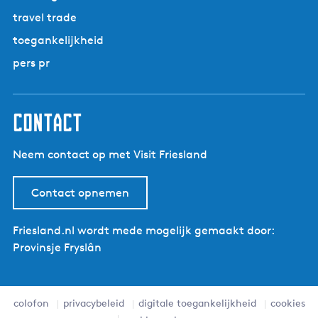
u
o
a
e
i
travel trade
t
o
g
p
e
e
r
toegankelijkheid
i
a
l
d
n
g
pers pr
-
a
i
A
n
k
a
contact
k
r
Neem contact op met Visit Friesland
u
m
m
Contact opnemen
e
t
Friesland.nl wordt mede mogelijk gemaakt door:
p
Provinsje Fryslân
o
n
t
colofon
privacybeleid
digitale toegankelijkheid
cookies
j