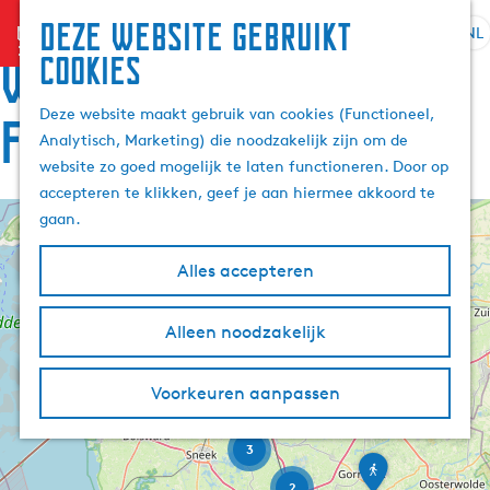
Deze website gebruikt
menu
NL
S
Z
Wandelroutes in
cookies
G
e
o
a
l
e
Deze website maakt gebruik van cookies (Functioneel,
n
Friesland
e
k
Analytisch, Marketing) die noodzakelijk zijn om de
a
c
e
website zo goed mogelijk te laten functioneren. Door op
a
t
n
accepteren te klikken, geef je aan hiermee akkoord te
r
e
gaan.
d
e
+
e
r
−
Alles accepteren
h
t
4
o
a
m
Alleen noodzakelijk
a
e
l
2
4
7
p
H
Voorkeuren aanpassen
a
u
g
i
3
e
L
d
i
i
2