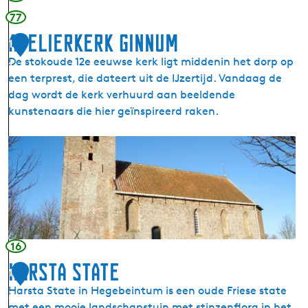
77
Atelierkerk Ginnum
1
De stokoude 12e eeuwse kerk ligt middenin het dorp op
1
een terprest, die dateert uit de IJzertijd. Vandaag de
dag wordt de kerk verhuurd aan beeldende
kunstenaars die hier geïnspireerd raken.
A
t
e
l
i
e
r
16
k
Harsta State
1
e
Harsta State in Hegebeintum is een oude Friese state
r
2
met een mooie landschapstuin met stinzenflora in het