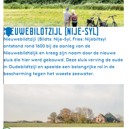
t
w
B
e
i
-
l
S
d
Nieuwebildtzijl (Nije-Syl)
y
4
t
l
Nieuwebildtzijl (Bildts: Nije-Syl, Fries: Nijebiltsyl
|
)
ontstond rond 1600 bij de aanleg van de
s
Nieuwebildtdijk en kreeg zijn naam door de nieuwe
t
sluis die hier werd gebouwd. Deze sluis verving de oude
r
in Oudebildtzijl en speelde een belangrijke rol in de
e
bescherming tegen het woeste zeewater.
e
k
N
i
e
u
w
e
b