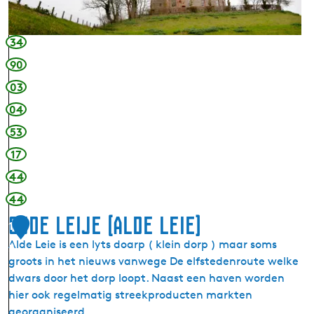
i
n
s
t
-
u
34
e
m
90
n
)
03
Y
n
04
f
53
o
17
r
m
44
a
44
a
Oude Leije (Alde Leie)
s
1
j
Alde Leie is een lyts doarp ( klein dorp ) maar soms
5
e
groots in het nieuws vanwege De elfstedenroute welke
s
dwars door het dorp loopt. Naast een haven worden
i
hier ook regelmatig streekproducten markten
n
georganiseerd.