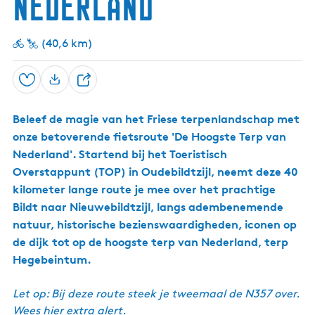
Nederland
m
a
n
T
a
B
e
t
u
r
(40,6 km)
s
t
p
e
H
n
e
Opslaan
D
d
g
y
e
e
k
b
Beleef de magie van het Friese terpenlandschap met
e
s
e
onze betoverende fietsroute 'De Hoogste Terp van
l
i
Nederland'. Startend bij het Toeristisch
n
t
Overstappunt (TOP) in Oudebildtzijl, neemt deze 40
u
kilometer lange route je mee over het prachtige
m
Bildt naar Nieuwebildtzijl, langs adembenemende
natuur, historische bezienswaardigheden, iconen op
de dijk tot op de hoogste terp van Nederland, terp
Hegebeintum.
Let op: Bij deze route steek je tweemaal de N357 over.
Wees hier extra alert.