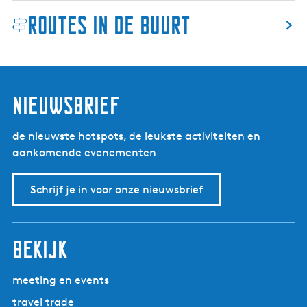
d
P
Routes in de buurt
t
l
z
a
i
a
j
t
l
s
nieuwsbrief
de nieuwste hotspots, de leukste activiteiten en
aankomende evenementen
Schrijf je in voor onze nieuwsbrief
bekijk
meeting en events
travel trade