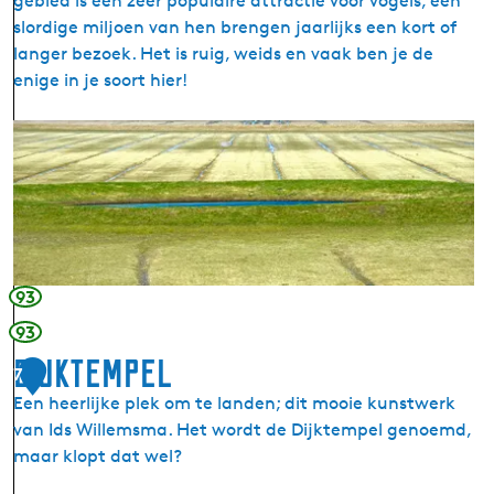
gebied is een zeer populaire attractie voor vogels, een
l
slordige miljoen van hen brengen jaarlijks een kort of
â
langer bezoek. Het is ruig, weids en vaak ben je de
n
enige in je soort hier!
B
û
I
t
t
e
N
n
o
d
a
y
r
k
d
s
93
e
93
r
Dijktempel
l
7
e
Een heerlijke plek om te landen; dit mooie kunstwerk
e
van Ids Willemsma. Het wordt de Dijktempel genoemd,
c
maar klopt dat wel?
h