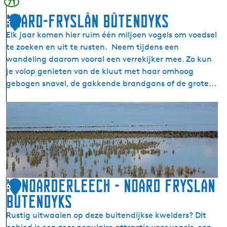
71
i
Noard-Fryslân Bûtendyks
5
l
Elk jaar komen hier ruim één miljoen vogels om voedsel
d
te zoeken en uit te rusten. Neem tijdens een
t
wandeling daarom vooral een verrekijker mee. Zo kun
z
je volop genieten van de kluut met haar omhoog
i
gebogen snavel, de gakkende brandgans of de grote...
j
l
N
(
o
N
a
i
r
j
d
e
-
-
F
It Noarderleech - Noard Fryslan
S
6
r
y
Butendyks
y
l
Rustig uitwaaien op deze buitendijkse kwelders? Dit
s
)