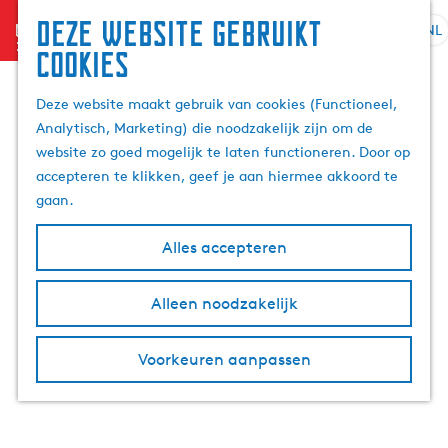
Deze website gebruikt
menu
NL
S
Z
cookies
G
e
o
a
l
e
Deze website maakt gebruik van cookies (Functioneel,
n
e
k
Analytisch, Marketing) die noodzakelijk zijn om de
a
c
e
website zo goed mogelijk te laten functioneren. Door op
a
t
n
accepteren te klikken, geef je aan hiermee akkoord te
r
e
gaan.
d
e
e
r
Alles accepteren
h
t
o
a
m
Alleen noodzakelijk
a
e
l
p
H
Voorkeuren aanpassen
a
u
g
i
e
d
i