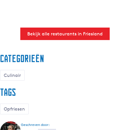
W
Bekijk alle restaurants in Friesland
a
t
Categorieën
z
o
Culinair
e
Tags
k
j
Opfriesen
e
Geschreven door: