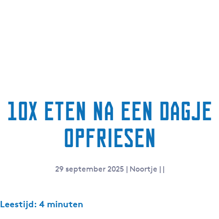
g
e
t
a
a
l
:
N
10x eten na een dagje
e
d
Opfriesen
e
r
l
a
29 september 2025
|
Noortje
|
|
n
d
s
Leestijd: 4 minuten