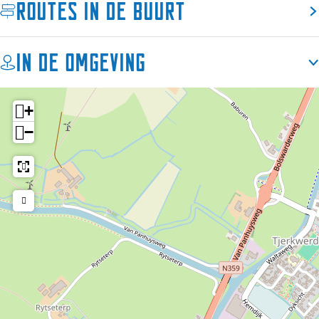
Routes in de buurt
g
g
m
u
u
m
m
In de omgeving
+
−