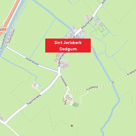
Sint Joriskerk
Dedgum