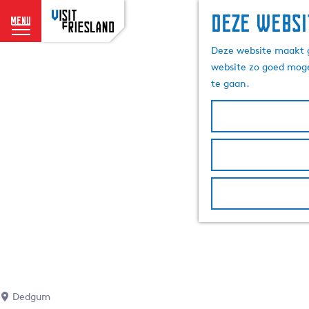
Deze websi
menu
G
Deze website maakt g
a
website zo goed moge
n
te gaan.
a
a
r
d
e
h
o
m
e
p
a
g
e
Dedgum