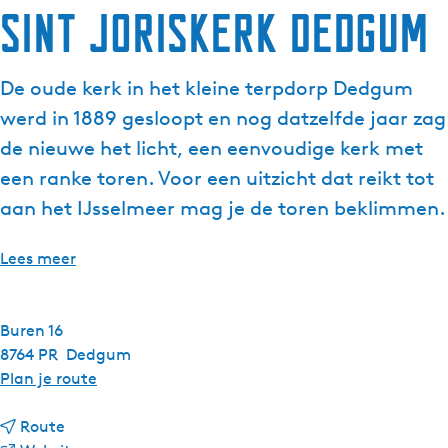
Sint Joriskerk Dedgum
De oude kerk in het kleine terpdorp Dedgum
werd in 1889 gesloopt en nog datzelfde jaar zag
de nieuwe het licht, een eenvoudige kerk met
een ranke toren. Voor een uitzicht dat reikt tot
aan het IJsselmeer mag je de toren beklimmen.
Lees meer
Buren 16
8764 PR
Dedgum
n
Plan je route
a
n
a
Route